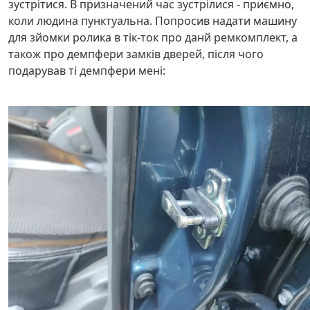
зустрітися. В призначений час зустрілися - приємно,
коли людина пунктуальна. Попросив надати машину
для зйомки ролика в тік-ток про данй ремкомплект, а
також про демпфери замків дверей, після чого
подарував ті демпфери мені: