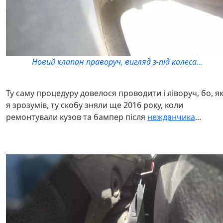
Новий клапан праворуч, вигляд з-під колеса...
Ту саму процедуру довелося проводити і ліворуч, бо, я
я зрозумів, ту скобу зняли ще 2016 року, коли
ремонтували кузов та бампер після
нежданчика
...