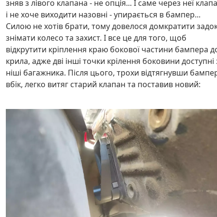
зняв з лівого клапана - не опція... І саме через неї клап
і не хоче виходити назовні - упирається в бампер...
Силою не хотів брати, тому довелося домкратити задок
знімати колесо та захист. І все це для того, щоб
відкрутити кріплення краю бокової частини бампера д
крила, адже дві інші точки крілення боковини доступні 
ніші багажника. Після цього, трохи відтягнувши бампе
вбік, легко витяг старий клапан та поставив новий: