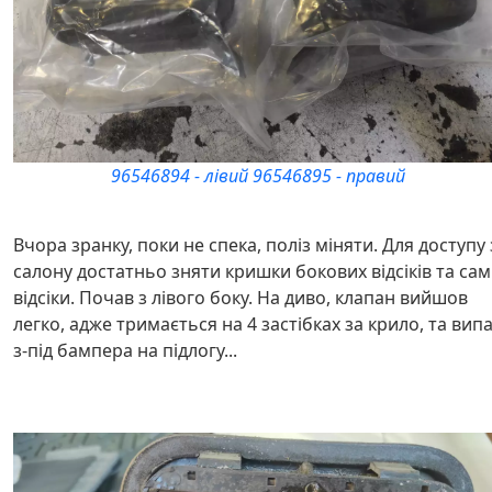
96546894 - лівий 96546895 - правий
Вчора зранку, поки не спека, поліз міняти. Для доступу 
салону достатньо зняти кришки бокових відсіків та сам
відсіки. Почав з лівого боку. На диво, клапан вийшов
легко, адже тримається на 4 застібках за крило, та вип
з-під бампера на підлогу...