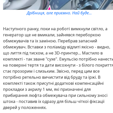
Дрібниця, але приємно. Най буде...
Наступного ранку, поки на роботі вимкнули світло, а
генератор ще не вмикали, зайнявся переборкою
обмежувачів та їх заміною. Перебрав запасний
обмежувач. Вставки з поліаміду відлиті якісно - видно,
що лиття під тиском, а не 3D-принтер... Мастило в
комплекті - так зване "сухе". Емульсію потрібно нанест
на поверхні тертя та дати висохнути - з білого покритт
стає прозорим і слизьким. Звісно, перед цим все
потрібно ретельно вичистити від бруду та іржі. В
комплекті також присутні додаткові компенсаційні
прокладки з акрилу 1 мм, які призначені для
прибирання люфта обмежувача при сильному зносі
штока - поставив їх одразу для більш чіткої фіксації
дверей у положеннях.