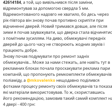
42614184
, а той, що вивільнився після заміни,
відремонтував за допомогою свердла 5 мм.
Відремонтованого надовго не хватило, бо десь через
рік-півтора він знову почав противно скрипіти при
відчиненні дверей. Новий тримався довше, але після
зими я почав зауважувати, що дверка стала відчиняти
з помітним зусиллям. На диво, обмежувачі передніх
дверей до цього часу не створюють жодних звуків і
працюють добре.
Знову почав подумувати про ремонт задніх
обмежувачів... Може за нами стежать, але навіть тут в
рекламних блоках почала проскакувати реклама пари
компаній, що пропонують ремкомплекти обмежувачів
поліаміду, а
@mkovalenko
нещодавно поділився
фотками процесу ремонту своїх обмежувачів та показ
які матеріали використовував. То ж, скориставшись
його рекомендацією, замовив такий самий комплект н
4 двері - 400 грн: