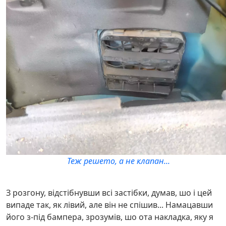
Теж решето, а не клапан...
З розгону, відстібнувши всі застібки, думав, шо і цей
випаде так, як лівий, але він не спішив... Намацавши
його з-під бампера, зрозумів, шо ота накладка, яку я