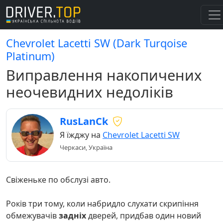
Chevrolet Lacetti SW (Dark Turqoise
Platinum)
Виправлення накопичених
неочевидних недоліків
RusLanCk
Я їжджу на
Chevrolet Lacetti SW
Черкаси, Україна
Свіженьке по обслузі авто.
Років три тому, коли набридло слухати скрипіння
обмежувачів
задніх
дверей, придбав один новий