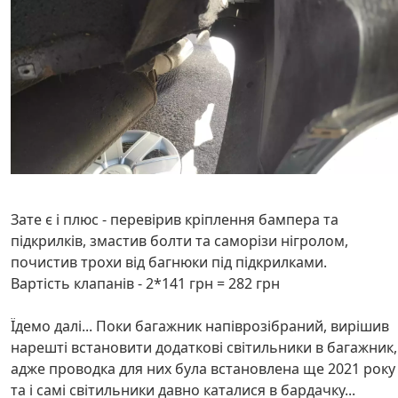
Зате є і плюс - перевірив кріплення бампера та
підкрилків, змастив болти та саморізи нігролом,
почистив трохи від багнюки під підкрилками.
Вартість клапанів - 2*141 грн = 282 грн
Їдемо далі... Поки багажник напіврозібраний, вирішив
нарешті встановити додаткові світильники в багажник,
адже проводка для них була встановлена ще 2021 року
та і самі світильники давно каталися в бардачку...