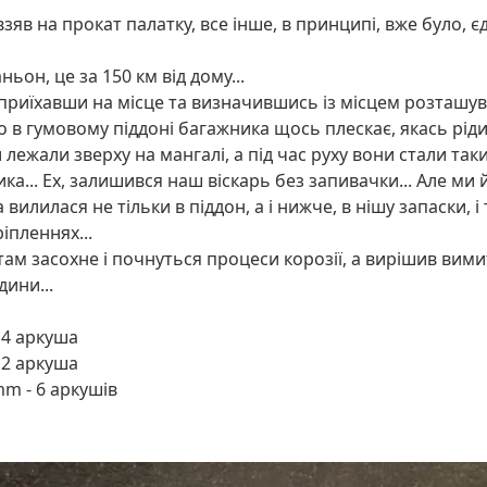
взяв на прокат палатку, все інше, в принципі, вже було, є
он, це за 150 км від дому...
, приїхавши на місце та визначившись із місцем розташ
о в гумовому піддоні багажника щось плескає, якась рід
 лежали зверху на мангалі, а під час руху вони стали т
а... Ех, залишився наш віскарь без запивачки... Але ми йог
вилилася не тільки в піддон, а і нижче, в нішу запаски, і 
іпленнях...
там засохне і почнуться процеси корозії, а вирішив вими
дини...
 4 аркуша
 2 аркуша
mm - 6 аркушів