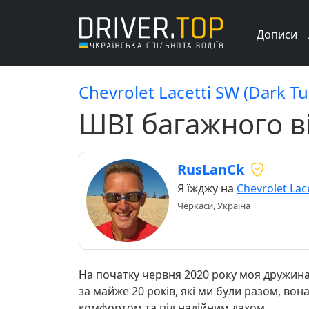
Дописи
Chevrolet Lacetti SW (Dark T
ШВІ багажного ві
RusLanCk
Я їжджу на
Chevrolet Lac
Черкаси, Україна
На початку червня 2020 року моя дружина д
за майже 20 років, які ми були разом, во
комфортом та під надійним дахом.