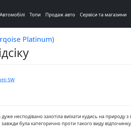
Автомобілі
Топи
Продаж авто
Сервіси та магазини
urqoise Platinum)
дсіку
etti SW
уже несподівано захотіла виїхати кудись на природу з па
на завжди була категорично проти такого виду відпочинку