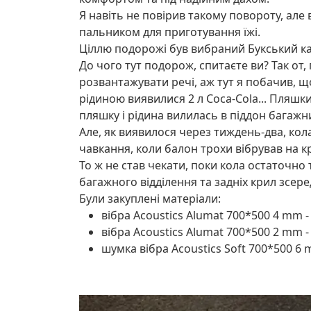
Я навіть не повірив такому повороту, але 
пальником для приготування їжі.
Ціллю подорожі був вибраний Букський кань
До чого тут подорож, спитаєте ви? Так от
розвантажувати речі, аж тут я побачив, щ
рідиною виявилися 2 л Coca-Cola... Пляшки
пляшку і рідина вилилась в піддон багажник
Але, як виявилося через тиждень-два, кола 
чавкання, коли балон трохи вібрував на кр
То ж не став чекати, поки кола остаточно 
багажного відділення та задніх крил зсере
Були закуплені матеріали:
вібра Acoustics Alumat 700*500 4 mm -
вібра Acoustics Alumat 700*500 2 mm -
шумка вібра Acoustics Soft 700*500 6 