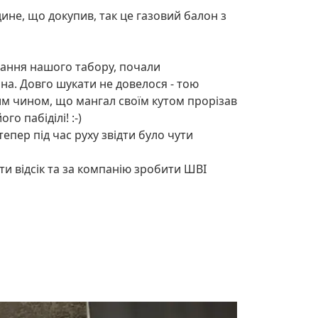
дине, що докупив, так це газовий балон з
ування нашого табору, почали
ина. Довго шукати не довелося - тою
аким чином, що мангал своїм кутом прорізав
о пабіділі! :-)
тепер під час руху звідти було чути
ти відсік та за компанію зробити ШВІ