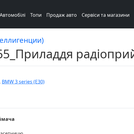
Автомобілі
Топи
Продаж авто
Сервіси та магазини
теллигенции)
_65_Приладдя радіопр
,
BMW 3 series (E30)
иймача
касетницю.