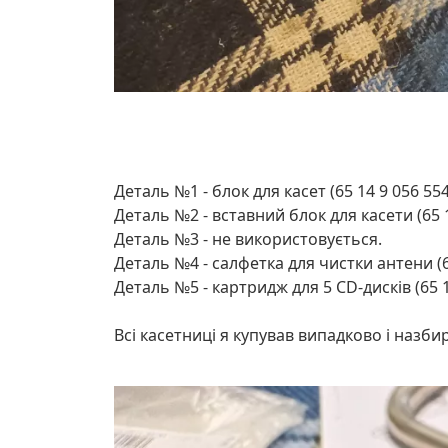
Деталь №1 - блок для касет (65 14 9 056 5
Деталь №2 - вставний блок для касети (65 1
Деталь №3 - не використовується.
Деталь №4 - салфетка для чистки антени (6
Деталь №5 - картридж для 5 CD-дисків (65 
Всі касетниці я купував випадково і назбира