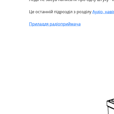
Це останній підрозділ з розділу
Аудіо, нав
Приладдя радіоприймача