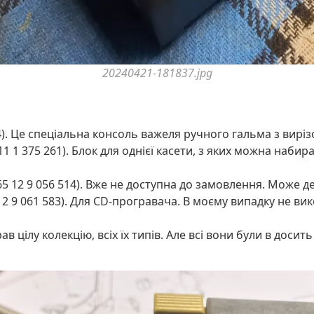
20240421-181837.jpg
54). Це спеціальна консоль важеля ручного гальма з виріз
1 1 375 261). Блок для однієї касети, з яких можна набират
5 12 9 056 514). Вже не доступна до замовлення. Може де
12 9 061 583). Для CD-програвача. В моєму випадку не ви
в цілу колекцію, всіх їх типів. Але всі вони були в досить 