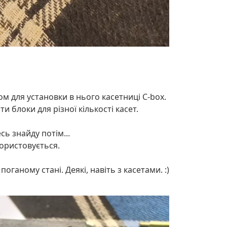
ом для установки в нього касетниці C-box.
и блоки для різної кількості касет.
сь знайду потім...
користовується.
поганому стані. Деякі, навіть з касетами. :)