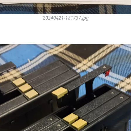
20240421-181737.jpg