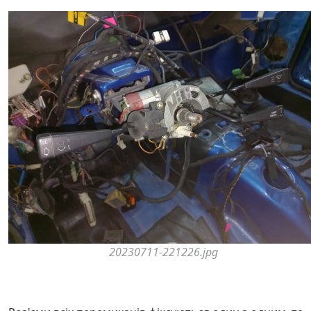
20230711-221226.jpg