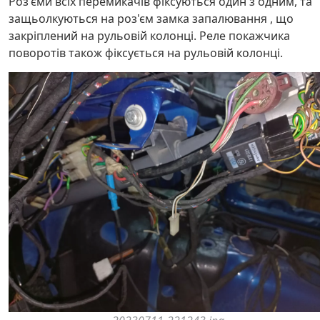
Роз'єми всіх перемикачів фіксуються один з одним, та
защьолкуються на роз'єм замка запалювання , що
закріплений на рульовій колонці. Реле покажчика
поворотів також фіксується на рульовій колонці.