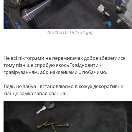
20240310-194524.jpg
Не всі піктограми на перемикачах добре збереглися,
тому пізніше спробую якось їх відновити -
гравіруванням, або наклейками... побачимо.
Ледь не забув - встановлюємо в кожух декоративне
кільце замка запалювання.