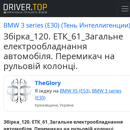
BMW 3 series (E30) (Тень Интеллигенции
Збірка_120. ЕТК_61_Загальне
електрообладнання
автомобіля. Перемикач на
рульовій колонці.
TheGlory
Я їжджу на
BMW X5 (E53)
,
BMW 3 series
(E30)
Крюківщина, Україна
Збірка_120. ЕТК_61_Загальне електрообладнання
автомобіля. Перемикач на рульовій колонці.