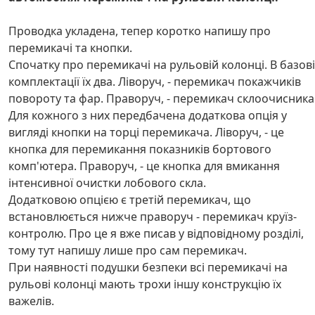
Проводка укладена, тепер коротко напишу про
перемикачі та кнопки.
Спочатку про перемикачі на рульовій колонці. В базов
комплектації їх два. Ліворуч, - перемикач покажчиків
повороту та фар. Праворуч, - перемикач склоочисника
Для кожного з них передбачена додаткова опція у
вигляді кнопки на торці перемикача. Ліворуч, - це
кнопка для перемикання показників бортового
комп'ютера. Праворуч, - це кнопка для вмикання
інтенсивної очистки лобового скла.
Додатковою опцією є третій перемикач, що
встановлюється нижче праворуч - перемикач круїз-
контролю. Про це я вже писав у відповідному розділі,
тому тут напишу лише про сам перемикач.
При наявності подушки безпеки всі перемикачі на
рульові колонці мають трохи іншу конструкцію їх
важелів.