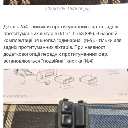
20230705-164624.jpg
Деталь №4 - вимикач протитуманних фар та задніх
протитуманних ліхтарів (61 31 1 368 895). В базовій
комплектації ця кнопка "одинарна" (№5), - тільки для
задніх протитуманних ліхтарів. При наявності
додаткової опції передніх протитуманних фар,
встановлюється "подвійна" кнопка (№4).