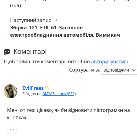
(ч.5)
Наступний запис
Збірка_121. ЕТК_61_Загальне
електрообладнання автомобіля. Вимикач
Коментарі
Щоб залишати коментарі, потрібно
авторизуватись
.
Сортувати за
EvilFrees
Я їжджу на
BMW 5 series (E39)
Мені от теж цікаво, як би відновити піктограмки на
кнопках...