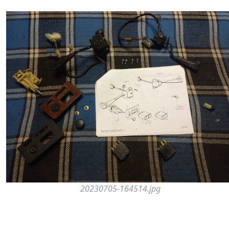
20230705-164514.jpg