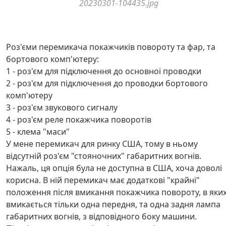
20230301-104435.jpg
Роз'єми перемикача покажчиків повороту та фар, та
бортового комп'ютеру:
1 - роз'єм для підключення до основної проводки
2 - роз'єм для підключення до проводки бортового
комп'ютеру
3 - роз'єм звукового сигналу
4 - роз'єм реле покажчика поворотів
5 - клема "маси"
У мене перемикач для ринку США, тому в ньому
відсутній роз'єм "стояночних" габаритних вогнів.
Нажаль, ця опція була не доступна в США, хоча доволі
корисна. В ній перемикач має додаткові "крайні"
положення після вмикання покажчика повороту, в яки
вмикається тільки одна передня, та одна задня лампа
габаритних вогнів, з відповідного боку машини.