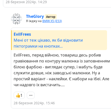
28 березня 2024р. 14:29
TheGlory
Автор
Я їжджу на
BMW X5 (E53)
EvilFrees
Мені от теж цікаво, як би відновити
піктограмки на кнопках...
EvilFrees, перед війною, товариш десь робив
гравіювання по контуру малюнка із заповненням
білою фарбою - виглядає супер, і мабуть буде
служити довше, ніж заводські малюнки. Ну а
простий варіант - наклейки. Є набори на ібеї. Але
чи надовго їх вистачить....
1
28 березня 2024р. 15:46