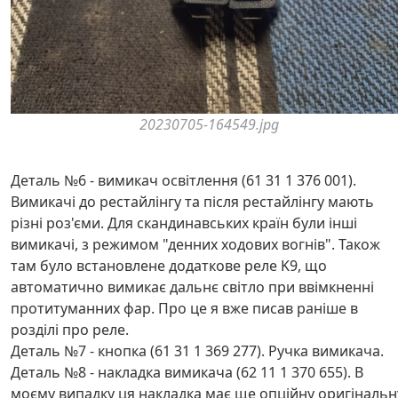
20230705-164549.jpg
Деталь №6 - вимикач освітлення (61 31 1 376 001).
Вимикачі до рестайлінгу та після рестайлінгу мають
різні роз'єми. Для скандинавських країн були інші
вимикачі, з режимом "денних ходових вогнів". Також
там було встановлене додаткове реле K9, що
автоматично вимикає дальнє світло при ввімкненні
протитуманних фар. Про це я вже писав раніше в
розділі про реле.
Деталь №7 - кнопка (61 31 1 369 277). Ручка вимикача.
Деталь №8 - накладка вимикача (62 11 1 370 655). В
моєму випадку ця накладка має ще опційну оригінальн