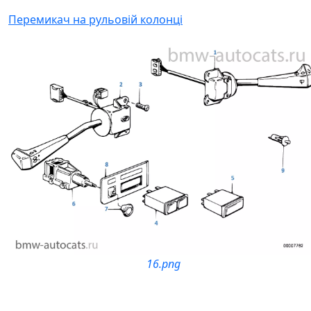
Перемикач на рульовій колонці
16.png