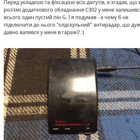
Перед укладкою та фіксацією всіх джгутів, я згадав, що 
роз'ємі додаткового обладнання C302 у мене залишивс
всього один пустий пін G. І я подумав - а чому б не
підключити до нього "олдскульний" антирадар, що ду
давно валявся у мене в гаражі? :)