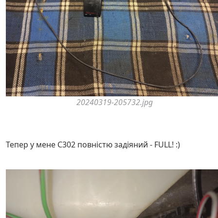
20240319-205732.jpg
Тепер у мене C302 повністю задіяний - FULL! :)