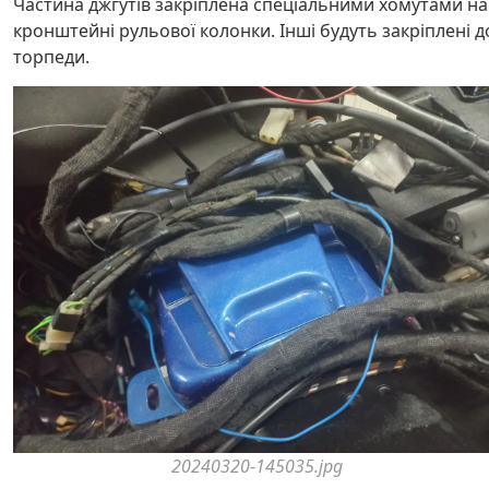
Частина джгутів закріплена спеціальними хомутами на
кронштейні рульової колонки. Інші будуть закріплені д
торпеди.
20240320-145035.jpg