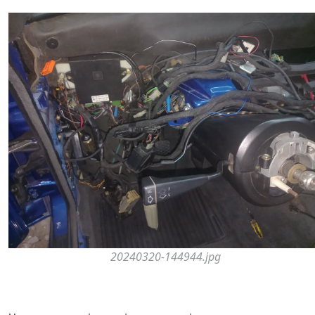
20240320-144944.jpg