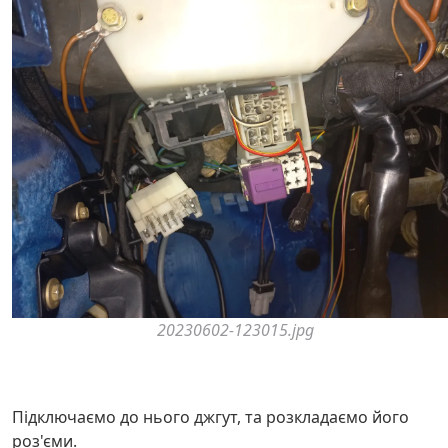
20230602-123015.jpg
Підключаємо до нього джгут, та розкладаємо його
роз'єми.