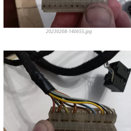
20230208-140655.jpg