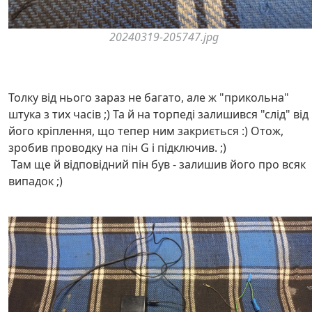
20240319-205747.jpg
Толку від нього зараз не багато, але ж "прикольна"
штука з тих часів ;) Та й на торпеді залишився "слід" від
його кріплення, що тепер ним закриється :) Отож,
зробив проводку на пін G і підключив. ;)
Там ще й відповідний пін був - залишив його про всяк
випадок ;)