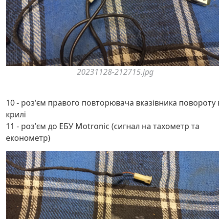
20231128-212715.jpg
10 - роз'єм правого повторювача вказівника повороту 
крилі
11 - роз'єм до ЕБУ Motronic (сигнал на тахометр та
економетр)