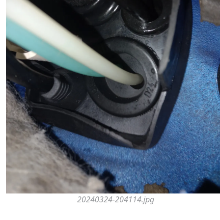
20240324-204114.jpg