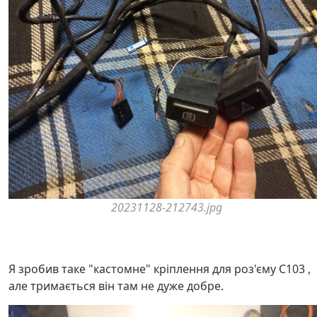
20231128-212743.jpg
Я зробив таке "кастомне" кріплення для роз'єму C103 ,
але тримається він там не дуже добре.