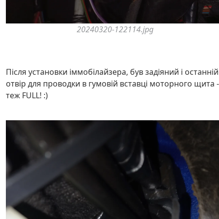
20240320-122114.jpg
Після установки іммобілайзера, був задіяний і останній
отвір для проводки в гумовій вставці моторного щита -
теж FULL! :)