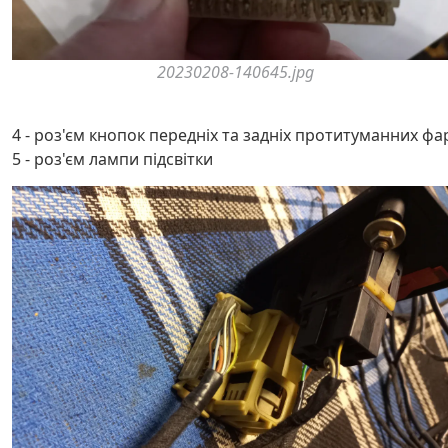
20230208-140645.jpg
4 - роз'єм кнопок передніх та задніх протитуманних фа
5 - роз'єм лампи підсвітки