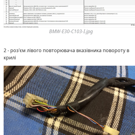
BMW-E30-C103-I.jpg
2 - роз'єм лівого повторювача вказівника повороту в
крилі