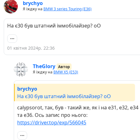
brychyo
Я їжджу на
BMW 3 series Touring (E36)
На є30 був штатний іммобілайзер? оО
01 квітня 2024р. 22:36
TheGlory
Автор
Я їжджу на
BMW X5 (E53)
brychyo
На є30 був штатний іммобілайзер? оО
calypsorot, так, був - такий же, як і на е31, е32, е34
та е36. Ось запис про нього:
https://driver.top/exp/566045