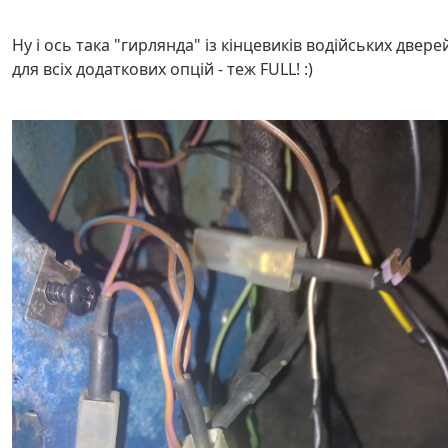
Ну і ось така "гирлянда" із кінцевиків водійських двере
для всіх додаткових опцій - теж FULL! :)