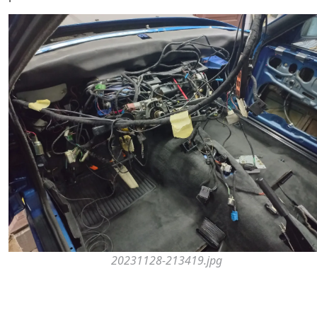
20231128-213419.jpg