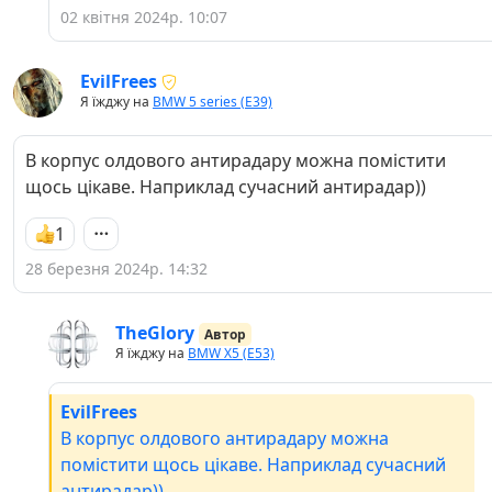
02 квітня 2024р. 10:07
EvilFrees
Я їжджу на
BMW 5 series (E39)
В корпус олдового антирадару можна помістити
щось цікаве. Наприклад сучасний антирадар))
1
28 березня 2024р. 14:32
TheGlory
Автор
Я їжджу на
BMW X5 (E53)
EvilFrees
В корпус олдового антирадару можна
помістити щось цікаве. Наприклад сучасний
антирадар))