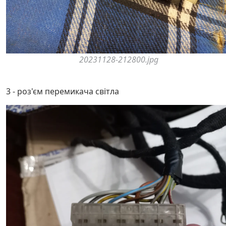
20231128-212800.jpg
3 - роз'єм перемикача світла