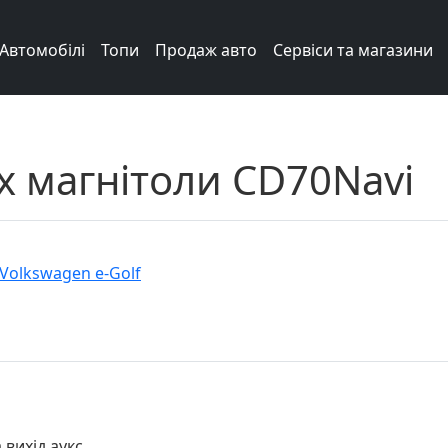
Автомобілі
Топи
Продаж авто
Сервіси та магазини
x магнітоли CD70Navi
Volkswagen e-Golf
вихід аукс.