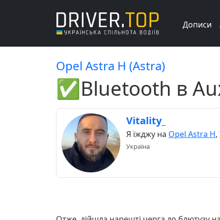
Дописи
Opel Astra H (Astra)
✅Bluetooth в Au
Vitality_
Я їжджу на
Opel Astra H
,
Україна
Отже, дійшла нарешті черга до блютузу на 