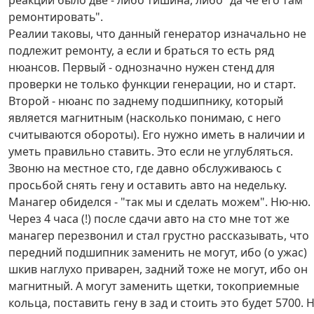
реакции было две - либо тишина, либо "да че его там
ремонтировать".
Реалии таковы, что данный генератор изначально не
подлежит ремонту, а если и браться то есть ряд
нюансов. Первый - однозначно нужен стенд для
проверки не только функции генерации, но и старт.
Второй - нюанс по заднему подшипнику, который
является магнитным (насколько понимаю, с него
считываются обороты). Его нужно иметь в наличии и
уметь правильно ставить. Это если не углубляться.
Звоню на местное сто, где давно обслуживаюсь с
просьбой снять гену и оставить авто на недельку.
Манагер обиделся - "так мы и сделать можем". Ню-ню.
Через 4 часа (!) после сдачи авто на сто мне тот же
манагер перезвонил и стал грустно рассказывать, что
передний подшипник заменить не могут, ибо (о ужас)
шкив наглухо приварен, задний тоже не могут, ибо он
магнитный. А могут заменить щетки, токоприемные
кольца, поставить гену в зад и стоить это будет 5700. 