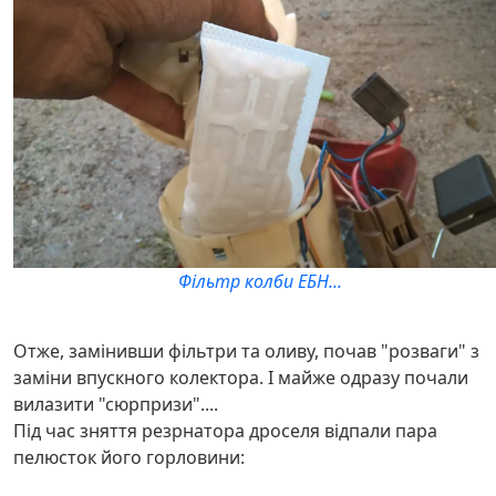
Фільтр колби ЕБН...
Отже, замінивши фільтри та оливу, почав "розваги" з
заміни впускного колектора. І майже одразу почали
вилазити "сюрпризи"....
Під час зняття резрнатора дроселя відпали пара
пелюсток його горловини: