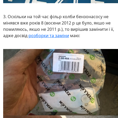
3. Оскільки на той час фільр колби бензонасосу не
мінявся вже років 8 (восени 2012 р це було, якшо не
помиляюсь, якшо не 2011 р.), то вирішив замінити і її,
адже досвід
розборки та заміни
маю: