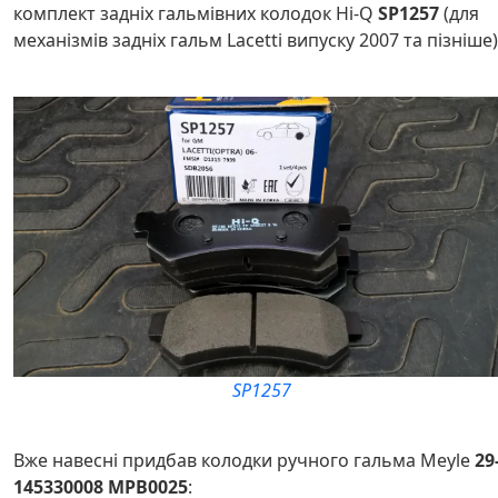
комплект задніх гальмівних колодок Hi-Q
SP1257
(для
механізмів задніх гальм Lacetti випуску 2007 та пізніше
SP1257
Вже навесні придбав колодки ручного гальма Meyle
29
145330008 MPB0025
: