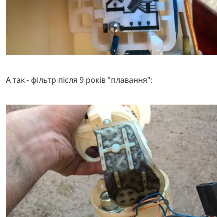
А так - фільтр після 9 років "плавання":