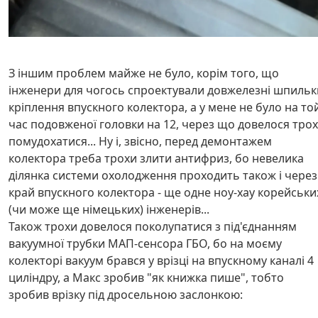
З іншим проблем майже не було, корім того, що
інженери для чогось спроектували довжелезні шпильк
кріплення впускного колектора, а у мене не було на то
час подовженої головки на 12, через що довелося тро
помудохатися... Ну і, звісно, перед демонтажем
колектора треба трохи злити антифриз, бо невелика
ділянка системи охолодження проходить також і через
край впускного колектора - ще одне ноу-хау корейськи
(чи може ще німецьких) інженерів...
Також трохи довелося поколупатися з під'єднанням
вакуумної трубки МАП-сенсора ГБО, бо на моєму
колекторі вакуум брався у врізці на впускному каналі 4
циліндру, а Макс зробив "як книжка пише", тобто
зробив врізку під дросельною заслонкою: