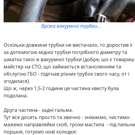
Врізка вакуумної трубки...
Оскільки довжини трубки не вистачало, то доростив її
за допомогою мідної трубки потрібного діаметру та
шматка такої ж вакуумної трубки (добре, шо є товариш 
майстер на СТО, що займається встаноленням та
обслугою ГБО - підігнав різних трубок свого часу, от і
згодилася).
Що ж, через 1,5-2 години ця частина квесту була
подолана.
Друга частина - задні гальма.
Тут все досить просто та звично - знімаємо, чистимо-
мажемо направляйки скоб, трохи мастила - під пильн
поршня, готуємо нові колодки: