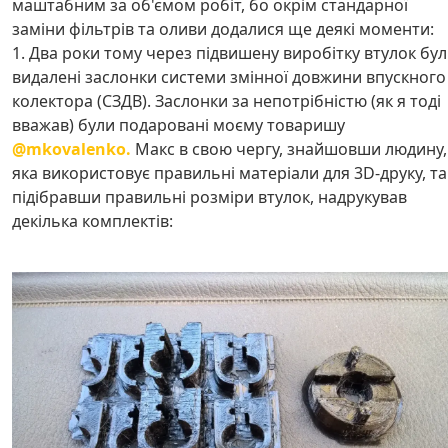
маштабним за об'ємом робіт, бо окрім стандарної
заміни фільтрів та оливи додалися ще деякі моменти:
1. Два роки тому через підвишену виробітку втулок бу
видалені заслонки системи змінної довжини впускного
колектора (СЗДВ). Заслонки за непотрібністю (як я тоді
вважав) були подаровані моєму товаришу
@mkovalenko.
Макс в свою чергу, знайшовши людину,
яка використовує правильні матеріали для 3D-друку, та
підібравши правильні розміри втулок, надрукував
декілька комплектів: