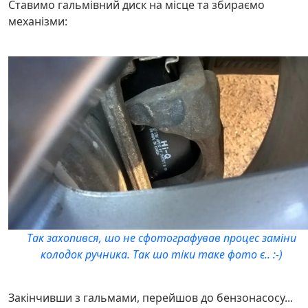
Ставимо гальмівний диск на місце та збираємо
механізми:
Так захопився, шо не сфотографував процес заміни
колодок ручника. Так шо тіки таке фото є.. :-)
Закінчивши з гальмами, перейшов до бензонасосу...