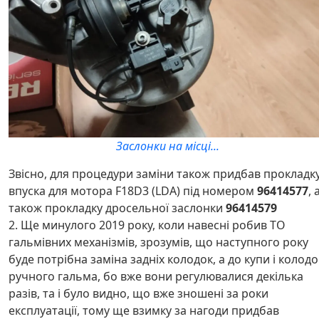
Заслонки на місці...
Звісно, для процедури заміни також придбав прокладк
впуска для мотора F18D3 (LDA) під номером
96414577
, 
також прокладку дросельної заслонки
96414579
2. Ще минулого 2019 року, коли навесні робив ТО
гальмівних механізмів, зрозумів, що наступного року
буде потрібна заміна задніх колодок, а до купи і колодо
ручного гальма, бо вже вони регулювалися декілька
разів, та і було видно, що вже зношені за роки
експлуатації, тому ще взимку за нагоди придбав