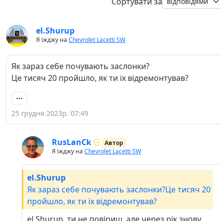
Сортувати за
el.Shurup
Я їжджу на
Chevrolet Lacetti SW
Як зараз себе почувають заслонки?
Це тисяч 20 пройшло, як ти їх відремонтував?
25 грудня 2023р. 07:49
RusLanCk
Автор
Я їжджу на
Chevrolet Lacetti SW
el.Shurup
Як зараз себе почувають заслонки?Це тисяч 20
пройшло, як ти їх відремонтував?
el.Shurup, ти не повіриш, але через рік знову