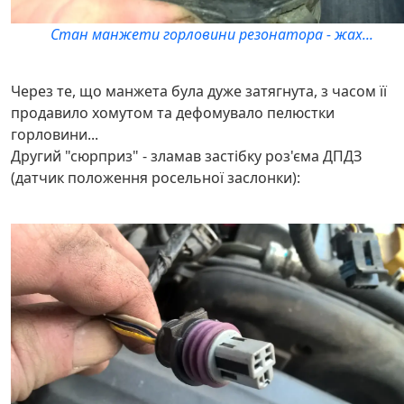
Стан манжети горловини резонатора - жах...
Через те, що манжета була дуже затягнута, з часом її
продавило хомутом та дефомувало пелюстки
горловини...
Другий "сюрприз" - зламав застібку роз'єма ДПДЗ
(датчик положення росельної заслонки):