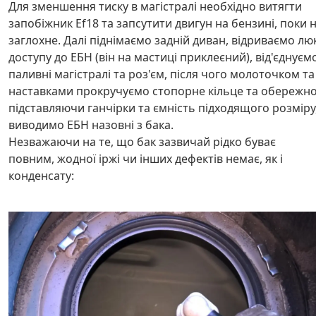
Для зменшення тиску в магістралі необхідно витягти
запобіжник Ef18 та запсутити двигун на бензині, поки 
заглохне. Далі піднімаємо задній диван, відриваємо лю
доступу до ЕБН (він на мастиці приклеєний), від'єднуєм
паливні магістралі та роз'єм, після чого молоточком та
наставками прокручуємо стопорне кільце та обережно
підставляючи ганчірки та ємність підходящого розміру
виводимо ЕБН назовні з бака.
Незважаючи на те, що бак зазвичай рідко буває
повним, жодної іржі чи інших дефектів немає, як і
конденсату: