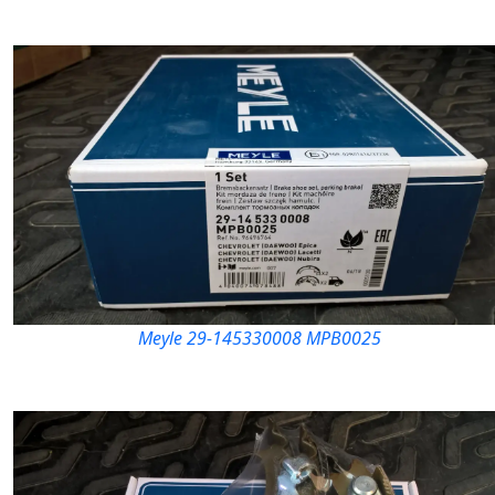
Meyle 29-145330008 MPB0025