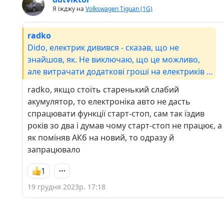
Я їжджу на
Volkswagen Tiguan (1G)
radko
Dido, електрик дивився - сказав, що не
знайшов, як. Не виключаю, що це можливо,
але витрачати додаткові гроші на електриків -
не було бажання
radko, якщо стоїть старенький слабий
акумулятор, то електроніка авто не дасть
спрацювати функції старт-стоп, сам так їздив
років зо два і думав чому старт-стоп не працює, а
як поміняв АКб на новий, то одразу й
запрацювало
1
19 грудня 2023р. 17:18