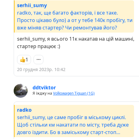
serhii_sumy
radko, так, ще багато факторів, і все таке.
Просто цікаво було) а от у тебе 140к пробігу, ти
вже міняв стартер? Чи ремонтував його?
serhii_sumy, я всього 11к накатав на цій машині,
стартер працює :)
1
20 грудня 2023р. 10:42
ddtviktor
Я їжджу на
Volkswagen Tiguan (1G)
radko
serhii_sumy, це саме пробіг в міському циклі.
Щоб стільки км накатати по місту, треба дуже
довго їздити. Бо в заміському старт-стоп