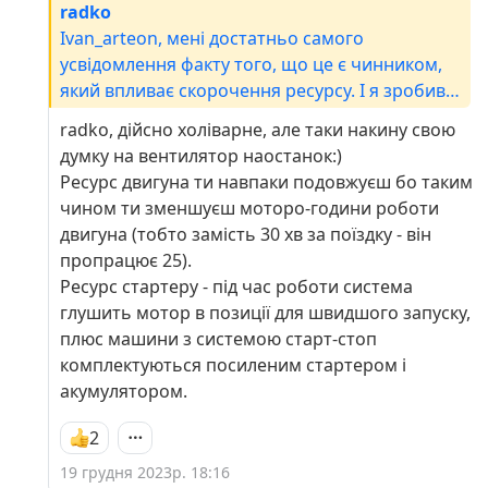
radko
Ivan_arteon, мені достатньо самого
усвідомлення факту того, що це є чинником,
який впливає скорочення ресурсу. І я зробив
так, щоб його вплив було виключено :)
radko, дійсно холіварне, але таки накину свою
Питання "на скільки в цифрах" - дуже відносне
думку на вентилятор наостанок:)
і індивідуальне для кожної машини. Якщо вам
Ресурс двигуна ти навпаки подовжуєш бо таким
цікаво - можете на конкретному прикладі
чином ти зменшуєш моторо-години роботи
прикинути, взявши до уваги усю наявну
двигуна (тобто замість 30 хв за поїздку - він
інформацію по цій темі )) А про моє "розуміння
пропрацює 25).
скільки має прожити двигун" - це взагалі не
Ресурс стартеру - під час роботи система
відноситься до темі цієї статті. Двигун проживе
глушить мотор в позиції для швидшого запуску,
рівно стільки, скільки ти дасиш йому прожити.
плюс машини з системою старт-стоп
Резюмуючи: я не хочу нікого переконувати, бо
комплектуються посиленим стартером і
недарма ця тема - холіварна. Даний матеріал
акумулятором.
був написаний для тих, в кого є бажання
відключити Старт-Стоп, а не як спроба
2
переконати всіх у її шкідливості.
19 грудня 2023р. 18:16