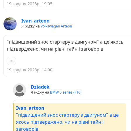
19 грудня 2023р. 19:05
Ivan_arteon
Я їжджу на
Volkswagen Arteon
"підвищений знос стартеру з двигуном" а це якось
підтверджено, чи на рівні тайн і заговорів
19 грудня 2023р. 14:00
Dziadek
Я їжджу на
BMW 5 series (F10)
Ivan_arteon
"підвищений знос стартеру з двигуном" а це
якось підтверджено, чи на рівні тайн і
заговорів