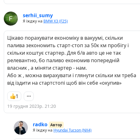
serhii_sumy
Я їжджу на
BMW X3 (F25)
Цікаво порахувати економіку в вакуумі, скільки
палива зекономить старт-стоп за 50к км пробігу і
скільки коштує стартер. Для б/в авто це не так
релевантно, бо паливо економив попередній
власник , а міняти стартер - нам.
Або ж , можна вирахувати і глянути скільки км треба
від їздити на стартстопі щоб він себе «окупив»
1
19 грудня 2023р. 21:20
radko
Автор
Я їжджу на
Hyundai Tucson (NX4)