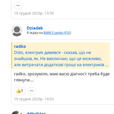
19 грудня 2023р. 13:56
Dziadek
Я їжджу на
BMW 5 series (F10)
radko
Dido, електрик дивився - сказав, що не
знайшов, як. Не виключаю, що це можливо,
але витрачати додаткові гроші на електриків -
не було бажання
radko, зрозуміло, маю васю діагност треба буде
глянути....
1
19 грудня 2023р. 14:03
ddtviktor