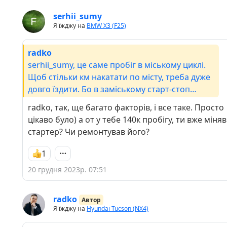
serhii_sumy
Я їжджу на
BMW X3 (F25)
radko
serhii_sumy, це саме пробіг в міському циклі.
Щоб стільки км накатати по місту, треба дуже
довго їздити. Бо в заміському старт-стоп
практично не працює. То ж і виходить
radko, так, ще багато факторів, і все таке. Просто
реально, що окупність старт-стопу займає
цікаво було) а от у тебе 140к пробігу, ти вже міняв
роки
стартер? Чи ремонтував його?
1
20 грудня 2023р. 07:51
radko
Автор
Я їжджу на
Hyundai Tucson (NX4)