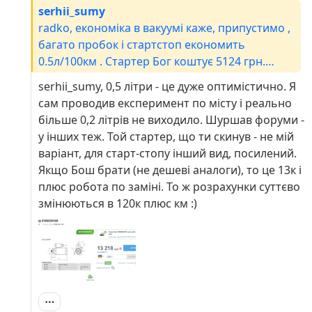
serhii_sumy
radko, економіка в вакуумі каже, припустимо ,
багато пробок і стартстоп економить
0.5л/100км . Стартер Бог коштує 5124 грн.
58грн дп на окко. Тож стартстоп з урахуванням
serhii_sumy, 0,5 літри - це дуже оптимістично. Я
заміни стартера окупиться через 21350 км.
сам проводив експеримент по місту і реально
Якщо він економить 0.25л/100км - то
більше 0,2 літрів не виходило. Шуршав форуми -
відповідно 42к км окупаємость. Якщо ти кожні
у інших теж. Той стартер, що ти скинув - не мій
50к км не міняєш стартер - то можна не
варіант, для старт-стопу інший вид, посилений.
паритись )
Якщо Бош брати (не дешеві аналоги), то це 13к і
плюс робота по заміні. То ж розрахунки суттєво
змінюються в 120к плюс км :)