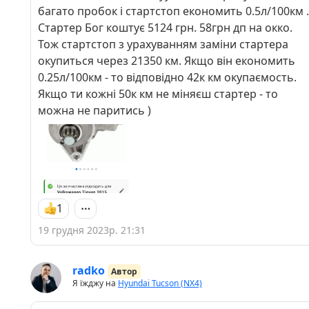
багато пробок і стартстоп економить 0.5л/100км .
Стартер Бог коштує 5124 грн. 58грн дп на окко.
Тож стартстоп з урахуванням заміни стартера
окупиться через 21350 км. Якщо він економить
0.25л/100км - то відповідно 42к км окупаємость.
Якщо ти кожні 50к км не міняєш стартер - то
можна не паритись )
1
19 грудня 2023р. 21:31
radko
Автор
Я їжджу на
Hyundai Tucson (NX4)