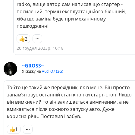
практично не працює. То ж і виходить
radko, вище автор сам написав що стартер -
реально, що окупність старт-стопу займає
посилений, термін експлуатації його більший,
роки
хіба що заміна буде при механічному
пошкодженні
2
20 грудня 2023р. 10:18
~GROSS~
Я їжджу на
Audi Q7 (2G)
Тобто це такий же перехідник, як в мене. Він просто
запамʼятовує останній стан кнопки старт-стоп. Якщо
він вимкнений то він залишається вимкненим, а не
вмикається після кожного запуску авто. Дуже
корисна річь. Поставив і забув.
1