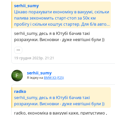
serhii_sumy
Цікаво порахувати економіку в вакуумі, скільки
палива зекономить старт-стоп за 50к км
пробігу і скільки коштує стартер. Для б/в авто
це не так релевантно, бо паливо економив
serhii_sumy, десь я в Ютубі бачив такі
попередній власник , а міняти стартер - нам.
розрахунки. Висновки - дуже невтішні були ))
Або ж , можна вирахувати і глянути скільки км
треба від їздити на стартстопі щоб він себе
«окупив»
19 грудня 2023р. 21:21
serhii_sumy
Я їжджу на
BMW X3 (F25)
radko
serhii_sumy, десь я в Ютубі бачив такі
розрахунки. Висновки - дуже невтішні були ))
radko, економіка в вакуумі каже, припустимо ,