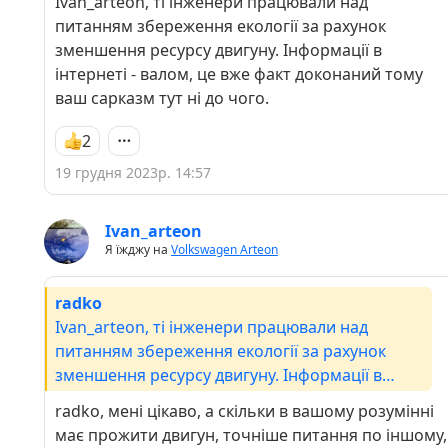
Ivan_arteon, ті інженери працювали над
питанням збереження екології за рахунок
зменшення ресурсу двигуну. Інформації в
інтернеті - валом, це вже факт доконаний тому
ваш сарказм тут ні до чого.
2
19 грудня 2023р. 14:57
Ivan_arteon
Я їжджу на
Volkswagen Arteon
radko
Ivan_arteon, ті інженери працювали над
питанням збереження екології за рахунок
зменшення ресурсу двигуну. Інформації в
інтернеті - валом, це вже факт доконаний тому
radko, мені цікаво, а скільки в вашому розумінні
ваш сарказм тут ні до чого.
має прожити двигун, точніше питання по іншому,