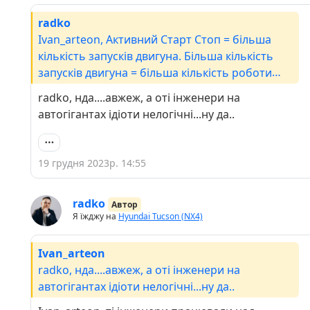
radko
Ivan_arteon, Активний Старт Стоп = більша
кількість запусків двигуна. Більша кількість
запусків двигуна = більша кількість роботи
стартера. Все логічно і не потрібно нічого
radko, нда....авжеж, а оті інженери на
доводити
автогігантах ідіоти нелогічні...ну да..
19 грудня 2023р. 14:55
radko
Автор
Я їжджу на
Hyundai Tucson (NX4)
Ivan_arteon
radko, нда....авжеж, а оті інженери на
автогігантах ідіоти нелогічні...ну да..