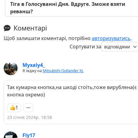
Тіга в Голосуванні Дня. Вдруге. Зможе взяти
реванш?
Коментарі
Щоб залишати коментарі, потрібно
авторизуватись
.
Сортувати за
Myxaly4_
Я їжджу на
Mitsubishi Outlander XL
Так кумарна кнопка,на шкоді стоїть,тоже вирублена(є
кнопка окремо)
1
23 січня 2024р. 18:58
Fly17