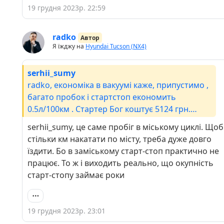
19 грудня 2023р. 22:59
radko
Автор
Я їжджу на
Hyundai Tucson (NX4)
serhii_sumy
radko, економіка в вакуумі каже, припустимо ,
багато пробок і стартстоп економить
0.5л/100км . Стартер Бог коштує 5124 грн.
58грн дп на окко. Тож стартстоп з урахуванням
serhii_sumy, це саме пробіг в міському циклі. Щоб
заміни стартера окупиться через 21350 км.
стільки км накатати по місту, треба дуже довго
Якщо він економить 0.25л/100км - то
їздити. Бо в заміському старт-стоп практично не
відповідно 42к км окупаємость. Якщо ти кожні
працює. То ж і виходить реально, що окупність
50к км не міняєш стартер - то можна не
старт-стопу займає роки
паритись )
19 грудня 2023р. 23:01