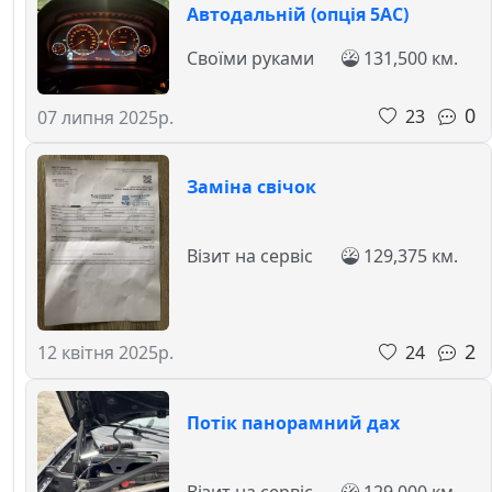
Автодальній (опція 5AC)
Своїми руками
131,500 км.
0
23
07 липня 2025р.
Заміна свічок
Візит на сервіс
129,375 км.
2
24
12 квітня 2025р.
Потік панорамний дах
Візит на сервіс
129,000 км.