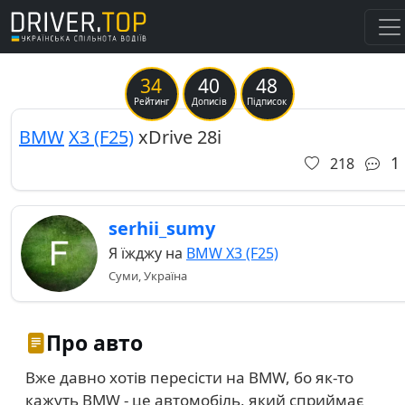
34
40
48
Previous
Ne
Рейтинг
Дописів
Підписок
BMW
X3 (F25)
xDrive 28і
1
218
serhii_sumy
Я їжджу на
BMW X3 (F25)
Суми, Україна
Про авто
Вже давно хотів пересісти на BMW, бо як-то
кажуть BMW - це автомобіль, який сприймає