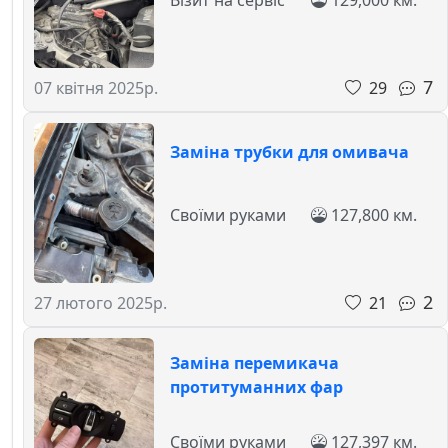
7
29
07 квітня 2025р.
Заміна трубки для омивача
Своїми руками
127,800 км.
2
21
27 лютого 2025р.
Заміна перемикача
протитуманних фар
Своїми руками
127,397 км.