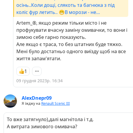
осінь..Коли дощі, слякоть та багнюка з під
коліс фур летить.. 😁В морози - не
прогрівається...
Artem_®, якщо режим тільки місто і не
профукувати вчасну заміну омивачки, то вони і
зимою себе гарно показують.
Але якщо є траса, то без штатних буде тяжко.
Мені було достатньо одного виїзду щоб на все
життя запам'ятати.
1
09 грудня 2023р. 16:34
AlexDnepr09
Я їжджу на
Renault Scenic III
То вже затягнуло),далі магнітола і т.д.
А витрата зимового омивача?