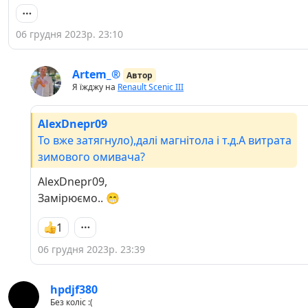
06 грудня 2023р. 23:10
Artem_®
Автор
Я їжджу на
Renault Scenic III
AlexDnepr09
То вже затягнуло),далі магнітола і т.д.А витрата
зимового омивача?
AlexDnepr09,
Замірюємо.. 😁
1
06 грудня 2023р. 23:39
hpdjf380
Без коліс :(