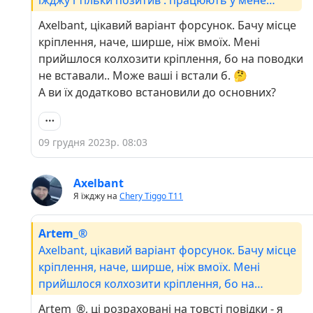
разом зі штатними і омивання скла краще, а
Axelbant, цікавий варіант форсунок. Бачу місце
витрата омивачки меньше - при більшій площі
кріплення, наче, ширше, ніж вмоїх. Мені
оприскуввання за секунду вистачається
прийшлося колхозити кріплення, бо на поводки
меньша кількість рідини
не вставали.. Може ваші і встали б. 🤔
А ви їх додатково встановили до основних?
09 грудня 2023р. 08:03
Axelbant
Я їжджу на
Chery Tiggo Т11
Artem_®
Axelbant, цікавий варіант форсунок. Бачу місце
кріплення, наче, ширше, ніж вмоїх. Мені
прийшлося колхозити кріплення, бо на
поводки не вставали.. Може ваші і встали б. 🤔
Artem_®, ці розраховані на товсті повідки - я