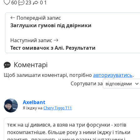
60
23
0
1
Попередній запис
Заглушки гумові під двірники
Наступний запис
Тест омивачок з Алі. Результати
Коментарі
Щоб залишати коментарі, потрібно
авторизуватись
.
Сортувати за
Axelbant
Я їжджу на
Chery Tiggo Т11
теж на ці дивився, а взяв на три форсунки - хотів
покомпактніше. більше року з ними їжджу і тільки
позитив . працюють у мене разом зі штатними і