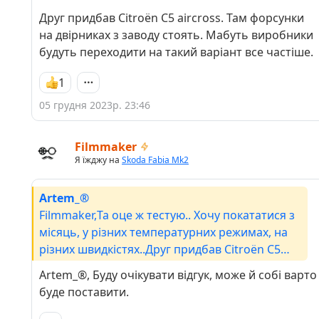
Друг придбав Citroën C5 aircross. Там форсунки
на двірниках з заводу стоять. Мабуть виробники
будуть переходити на такий варіант все частіше.
1
05 грудня 2023р. 23:46
Filmmaker
Я їжджу на
Skoda Fabia Mk2
Artem_®
Filmmaker,Та оце ж тестую.. Хочу покататися з
місяць, у різних температурних режимах, на
різних швидкістях..Друг придбав Citroën C5
aircross. Там форсунки на двірниках з заводу
Artem_®, Буду очікувати відгук, може й собі варто
стоять. Мабуть виробники будуть переходити
буде поставити.
на такий варіант все частіше.