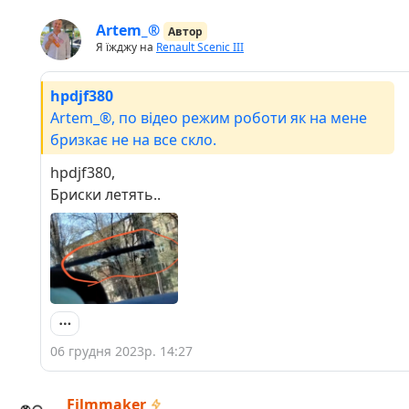
Artem_®
Автор
Я їжджу на
Renault Scenic III
hpdjf380
Artem_®, по відео режим роботи як на мене
бризкає не на все скло.
hpdjf380,
Бриски летять..
06 грудня 2023р. 14:27
Filmmaker