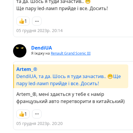
та да. Шось я туди зачастив.. 😁
Ще пару led-ламп прийде і все. Досить!
1
05 грудня 2023р. 20:14
DendiUA
Я їжджу на
Renault Grand Scenic III
Artem_®
DendiUA, та да. Шось я туди зачастив.. 😁Ще
пару led-ламп прийде і все. Досить!
Artem_®, мені здається у тебе є намір
французький авто перетворити в китайський)
1
05 грудня 2023р. 20:20