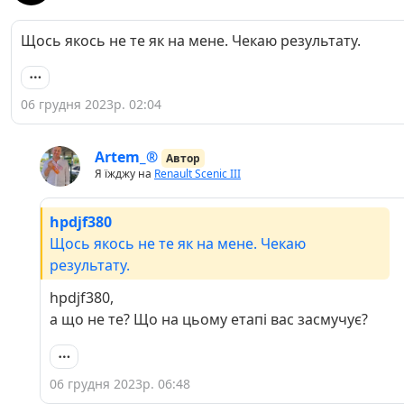
Щось якось не те як на мене. Чекаю результату.
06 грудня 2023р. 02:04
Artem_®
Автор
Я їжджу на
Renault Scenic III
hpdjf380
Щось якось не те як на мене. Чекаю
результату.
hpdjf380,
а що не те? Що на цьому етапі вас засмучує?
06 грудня 2023р. 06:48