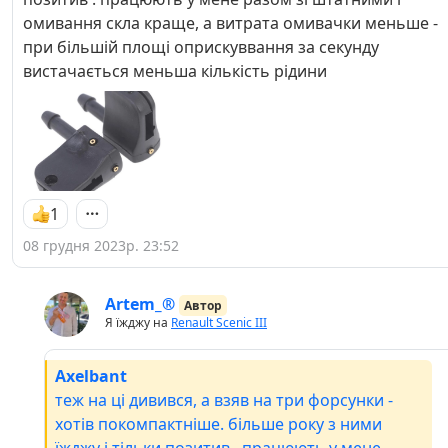
омивання скла краще, а витрата омивачки меньше -
при більшій площі оприскуввання за секунду
вистачається меньша кількість рідини
1
08 грудня 2023р. 23:52
Artem_®
Автор
Я їжджу на
Renault Scenic III
Axelbant
теж на ці дивився, а взяв на три форсунки -
хотів покомпактніше. більше року з ними
їжджу і тільки позитив . працюють у мене