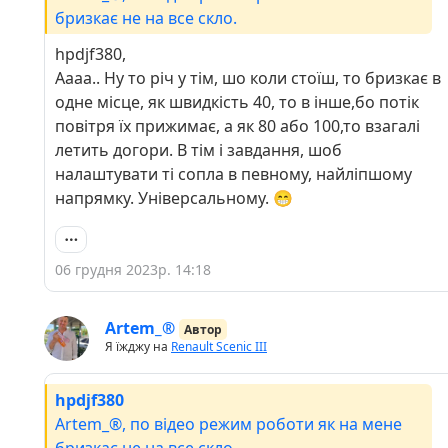
бризкає не на все скло.
hpdjf380,
Аааа.. Ну то річ у тім, шо коли стоїш, то бризкає в
одне місце, як швидкість 40, то в інше,бо потік
повітря їх прижимає, а як 80 або 100,то взагалі
летить догори. В тім і завдання, шоб
налаштувати ті сопла в певному, найліпшому
напрямку. Універсальному. 😁
06 грудня 2023р. 14:18
Artem_®
Автор
Я їжджу на
Renault Scenic III
hpdjf380
Artem_®, по відео режим роботи як на мене
бризкає не на все скло.