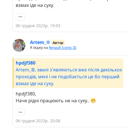
взмах іде на суху.
06 грудня 2023р. 19:03
Artem_®
Автор
Я їжджу на
Renault Scenic III
hpdjf380
Artem_®, хвилі з'являються вже після декількох
проходів, мені і не подобається це бо перший
взмах іде на суху.
hpdjf380,
Наче рідні працюють не на суху.. 😁
06 грудня 2023р. 20:08