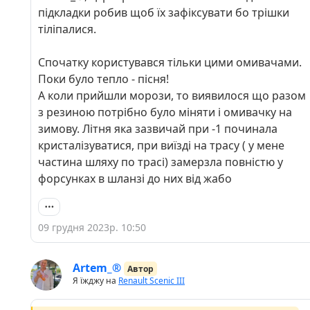
А ви їх додатково встановили до основних?
підкладки робив щоб їх зафіксувати бо трішки
тіліпалися.
Спочатку користувався тільки цими омивачами.
Поки було тепло - пісня!
А коли прийшли морози, то виявилося що разом
з резиною потрібно було міняти і омивачку на
зимову. Літня яка зазвичай при -1 починала
кристалізуватися, при виїзді на трасу ( у мене
частина шляху по трасі) замерзла повністю у
форсунках в шланзі до них від жабо
09 грудня 2023р. 10:50
Artem_®
Автор
Я їжджу на
Renault Scenic III