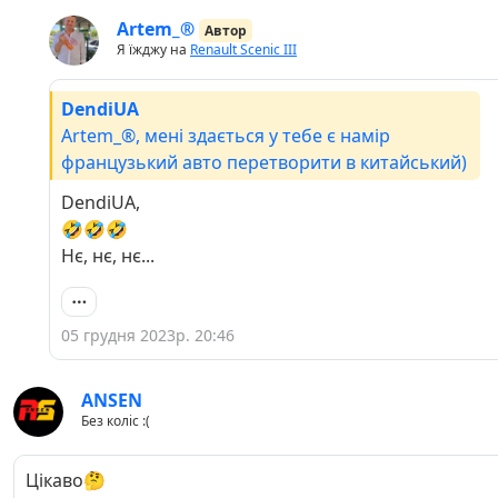
Artem_®
Автор
Я їжджу на
Renault Scenic III
DendiUA
Artem_®, мені здається у тебе є намір
французький авто перетворити в китайський)
DendiUA,
🤣🤣🤣
Нє, нє, нє...
05 грудня 2023р. 20:46
ANSEN
Без коліс :(
Цікаво🤔