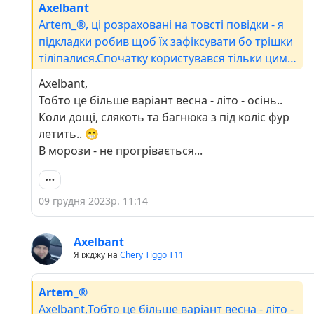
Axelbant
Artem_®, ці розраховані на товсті повідки - я
підкладки робив щоб їх зафіксувати бо трішки
тіліпалися.Спочатку користувався тільки цими
омивачами. Поки було тепло - пісня! А коли
Axelbant,
прийшли морози, то виявилося що разом з
Тобто це більше варіант весна - літо - осінь..
резиною потрібно було міняти і омивачку на
Коли дощі, слякоть та багнюка з під коліс фур
зимову. Літня яка зазвичай при -1 починала
летить.. 😁
кристалізуватися, при виїзді на трасу ( у мене
В морози - не прогрівається...
частина шляху по трасі) замерзла повністю у
форсунках в шланзі до них від жабо
09 грудня 2023р. 11:14
Axelbant
Я їжджу на
Chery Tiggo Т11
Artem_®
Axelbant,Тобто це більше варіант весна - літо -