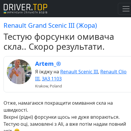
Renault Grand Scenic III (Жора)
Тестую форсунки омивача
скла.. Скоро результати.
Artem_®
Я їжджу на
Renault Scenic III
,
Renault Clio
III
,
ЗАЗ 1103
Krakow, Poland
Отже, намагаюся покращити омивання скла на
швидкості.
Вєєрні (рідні) форсунки щось не дуже впораються.
Тестую оці, замовлені з Ali, а вже потім надам повний