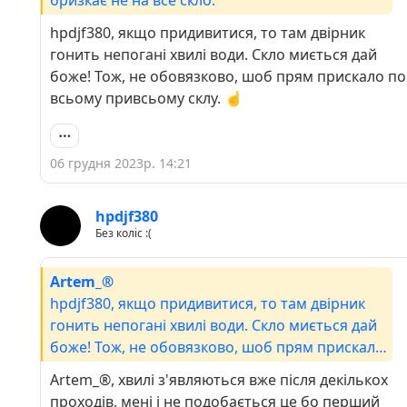
hpdjf380, якщо придивитися, то там двірник
гонить непогані хвилі води. Скло миється дай
боже! Тож, не обовязково, шоб прям прискало по
всьому привсьому склу. ☝️
06 грудня 2023р. 14:21
hpdjf380
Без коліс :(
Artem_®
hpdjf380, якщо придивитися, то там двірник
гонить непогані хвилі води. Скло миється дай
боже! Тож, не обовязково, шоб прям прискало
по всьому привсьому склу. ☝️
Artem_®, хвилі з'являються вже після декількох
проходів, мені і не подобається це бо перший