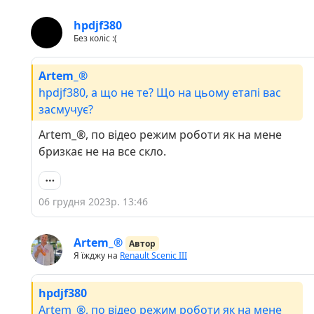
hpdjf380
Без коліс :(
Artem_®
hpdjf380, а що не те? Що на цьому етапі вас
засмучує?
Artem_®, по відео режим роботи як на мене
бризкає не на все скло.
06 грудня 2023р. 13:46
Artem_®
Автор
Я їжджу на
Renault Scenic III
hpdjf380
Artem_®, по відео режим роботи як на мене