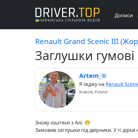
Дописи
Renault Grand Scenic III (Жор
Заглушки гумові 
Artem_®
Я їжджу на
Renault Scenic
Krakow, Poland
Знову ніштяки з Алі. 😁
Замовив заглушки під двірники. У ті дірки