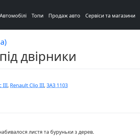
Автомобілі
Топи
Продаж авто
Сервіси та магазини
а)
під двірники
 III
,
Renault Clio III
,
ЗАЗ 1103
 набивалося листя та буруньки з дерев.