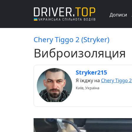
Дописи
Chery Tiggo 2 (Stryker)
Виброизоляция
Stryker215
Я їжджу на
Chery Tiggo 2
Київ, Україна