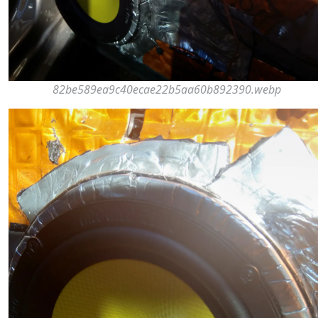
82be589ea9c40ecae22b5aa60b892390.webp