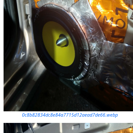
0c8b82834dc8e84a7715d12aead7de66.webp