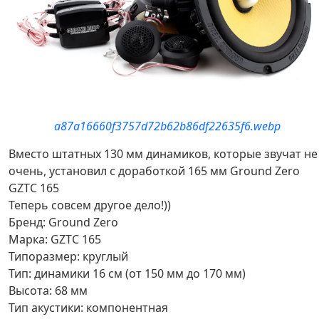
a87a16660f3757d72b62b86df22635f6.webp
Вместо штатных 130 мм динамиков, которые звучат не
очень, установил с доработкой 165 мм Ground Zero
GZTC 165
Теперь совсем другое дело!))
Бренд: Ground Zero
Марка: GZTC 165
Типоразмер: круглый
Тип: динамики 16 см (от 150 мм до 170 мм)
Высота: 68 мм
Тип акустики: компонентная