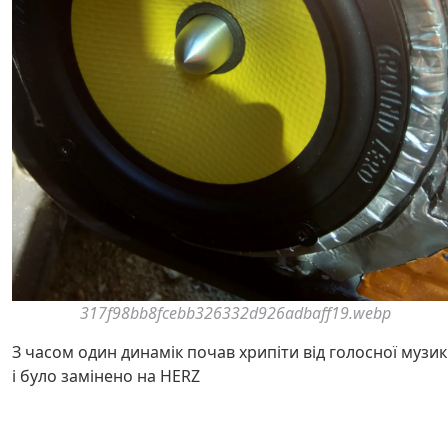
317f98bb8fcebb326332d926adbaff19.webp
З часом один динамік почав хрипіти від голосної музи
і було замінено на HERZ