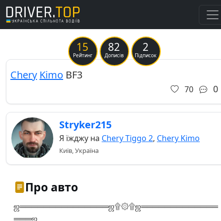
15
82
2
Previous
Ne
Рейтинг
Дописів
Підписок
Chery
Kimo
BF3
0
70
Stryker215
Я їжджу на
Chery Tiggo 2
,
Chery Kimo
Київ, Україна
Про авто
ஜ═══════════════ஜ۩۞۩ஜ═════════════
═══ஜ