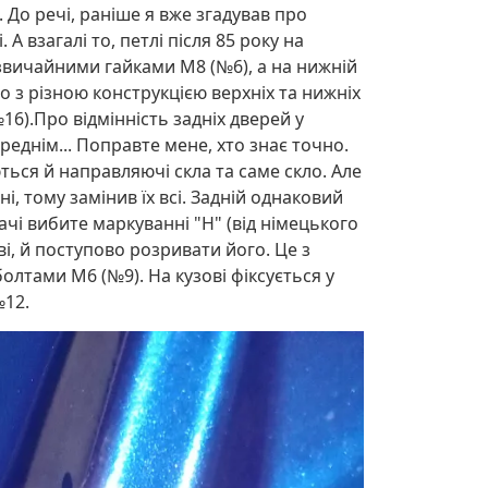
. До речі, раніше я вже згадував про
 взагалі то, петлі після 85 року на
і звичайними гайками М8 (№6), а на нижній
о з різною конструкцією верхніх та нижніх
6).Про відмінність задніх дверей у
еднім... Поправте мене, хто знає точно.
ються й направляючі скла та саме скло. Але
, тому замінив їх всі. Задній однаковий
ачі вибите маркуванні "H" (від німецького
ві, й поступово розривати його. Це з
болтами М6 (№9). На кузові фіксується у
№12.