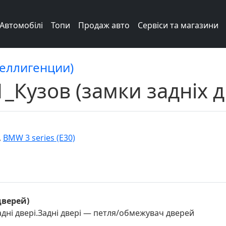
Автомобілі
Топи
Продаж авто
Сервіси та магазини
теллигенции)
1_Кузов (замки задніх 
,
BMW 3 series (E30)
дверей)
дні двері.Задні двері — петля/обмежувач дверей