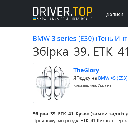
Дописи
BMW 3 series (E30) (Тень Ин
Збірка_39. ЕТК_4
TheGlory
Я їжджу на
BMW X5 (E53)
Крюківщина, Україна
Збірка_39. ЕТК_41_Кузов (замки задніх 
Продовжуємо розділ ЕТК_41 КузовТепер за