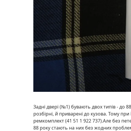
Задні двері (№1) бувають двох типів - до 8
розбірні, й приварені до кузова. Тому при 
ремкомплект (41 51 1 922 737).Але без пет
88 року стають на них без жодних пробл