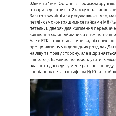
0,5мм та 1мм. Останні з прорізом зручніші 
отвори в дверних стійках кузова - через н
багато зручніші для регулювання. Але, ма
петлі - самоконтрящимися гайками М8 (№8)
петель. В дверях для кріплення передбаче
кріплення склопідйомників я точно не впе
Але в ЕТК є також два типи задніх електро
про це напишу у відповідних розділах.Дет
на ліву та праву сторону, але відрізняєт
"hintere"). Важливо не переплутати їх міс
власного досвіду - у мене раніше спереду 
спеціальну петлю штифтом №10 та скобо