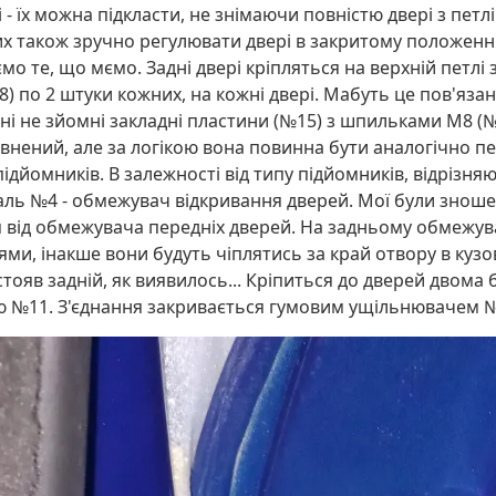
- їх можна підкласти, не знімаючи повністю двері з петлі
их також зручно регулювати двері в закритому положенні. А
ємо те, що мємо. Задні двері кріпляться на верхній петл
 по 2 штуки кожних, на кожні двері. Мабуть це пов'язан
ні не зйомні закладні пластини (№15) з шпильками М8 (№1
внений, але за логікою вона повинна бути аналогічно пер
підйомників. В залежності від типу підйомників, відрізня
аль №4 - обмежувач відкривання дверей. Мої були зношені
ься від обмежувача передніх дверей. На задньому обмежув
цями, інакше вони будуть чіплятись за край отвору в кузо
стояв задній, як виявилось... Кріпиться до дверей двома 
ю №11. З'єднання закривається гумовим ущільнювачем 