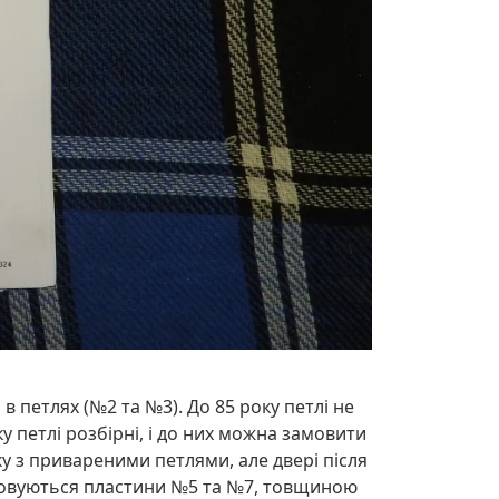
 в петлях (№2 та №3). До 85 року петлі не
ку петлі розбірні, і до них можна замовити
ку з привареними петлями, але двері після
стовуються пластини №5 та №7, товщиною