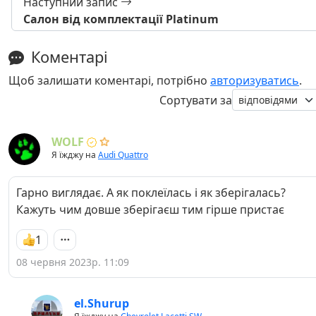
Наступний запис
Салон від комплектації Platinum
Коментарі
Щоб залишати коментарі, потрібно
авторизуватись
.
Сортувати за
WOLF
Я їжджу на
Audi Quattro
Гарно виглядає. А як поклеїлась і як зберігалась?
Кажуть чим довше зберігаєш тим гірше пристає
1
08 червня 2023р. 11:09
el.Shurup