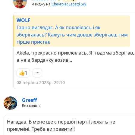
Я їжджу на
Chevrolet Lacetti SW
WOLF
Гарно виглядає. А як поклеїлась і як
зберігалась? Кажуть чим довше зберігаєш тим
гірше пристає
Akela, прекрасно приклеїлась. Я її вдома зберігав,
а не в бардачку возив...
1
08 червня 2023р. 22:10
Greeff
Без коліс :(
Нагадав. В мене ше с першої партіі лежать не
приклеїні. Треба виправити!!