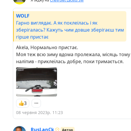
Я їжджу на
Chevrolet Lacetti SW
WOLF
Гарно виглядає. А як поклеїлась і як
зберігалась? Кажуть чим довше зберігаєш тим
гірше пристає
Akela, Нормально пристає.
Моя теж всю зиму вдома пролежала, місяць тому
наліпив - приклеїлась добре, поки тримається.
3
08 червня 2023р. 11:23
RusLanCk
Автор