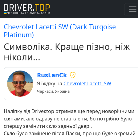
Chevrolet Lacetti SW (Dark Turqoise
Platinum)
Символіка. Краще пізно, ніж
ніколи...
RusLanCk
Я їжджу на
Chevrolet Lacetti SW
Черкаси, Україна
Наліпку від Driver.top отримав ще перед новорічними
святами, але одразу не став клеїти, бо потрібно було
спершу замінити скло задньої двері.
Скло було замінене після Паски, про що буде окремий