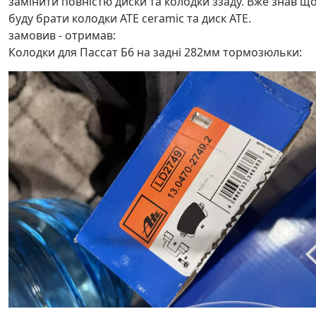
замінити повністю диски та колодки ззаду. Вже знав щ
буду брати колодки ATE ceramic та диск ATE.
замовив - отримав:
Колодки для Пассат Б6 на задні 282мм тормозюльки: