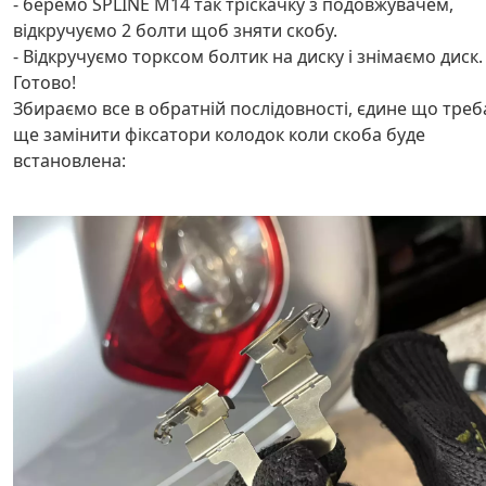
- беремо SPLINE M14 так тріскачку з подовжувачем,
відкручуємо 2 болти щоб зняти скобу.
- Відкручуємо торксом болтик на диску і знімаємо диск.
Готово!
Збираємо все в обратній послідовності, єдине що треб
ще замінити фіксатори колодок коли скоба буде
встановлена: