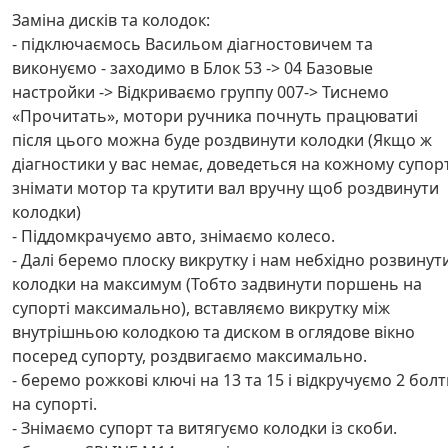
Заміна дисків та колодок:
- підключаємось Васильом діагностовичем та
виконуємо - заходимо в Блок 53 -> 04 Базовые
настройки -> Відкриваємо группу 007-> Тиснемо
«Прочитать», мотори ручника почнуть працюватиі
після цього можна буде роздвинути колодки (Якщо ж
діагностики у вас немає, доведеться на кожному супорт
знімати мотор та крутити вал вручну щоб роздвинути
колодки)
- Піддомкрачуємо авто, знімаємо колесо.
- Далі беремо плоску викрутку і нам небхідно розвинут
колодки на максимум (Тобто задвинути поршень на
супорті максимально), вставляємо викрутку між
внутрішньою колодкою та диском в оглядове вікно
посеред супорту, роздвигаємо максимально.
- беремо рожкові ключі на 13 та 15 і відкручуємо 2 бол
на супорті.
- Знімаємо супорт та витягуємо колодки із скоби.