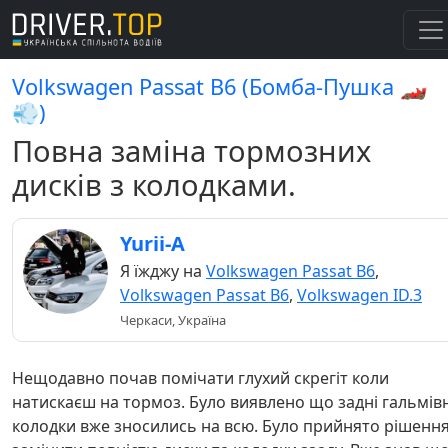
Volkswagen Passat B6 (Бомба-Пушка 🏎️
💨)
Повна заміна тормозних
дисків з колодками.
Yurii-A
Я їжджу на
Volkswagen Passat B6
,
Volkswagen Passat B6
,
Volkswagen ID.3
Черкаси, Україна
Нещодавно почав помічати глухий скрегіт коли
натискаєш на тормоз. Було виявлено що задні гальмівн
колодки вже зносились на всю. Було прийнято рішенн