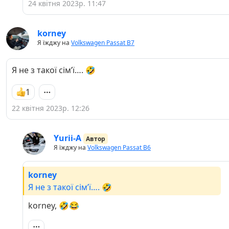
24 квітня 2023р. 11:47
korneу
Я їжджу на
Volkswagen Passat B7
Я не з такої сім’ї…. 🤣
1
22 квітня 2023р. 12:26
Yurii-A
Автор
Я їжджу на
Volkswagen Passat B6
korneу
Я не з такої сім’ї…. 🤣
korneу, 🤣😂