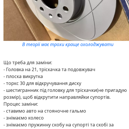
В теорії має трохи краще охолоджувати
Що треба для заміни:
- Головка на 21, тріскачка та подовжувач
- плоска викрутка
- торкс 30 для відкручування диску
- шестигранник під головку для тріскачки(не пригадую
розмір), щоб відкрутити направляйки супортів.
Процес заміни:
- ставимо авто на стояночне гальмо
- знімаємо колесо
- знімаємо пружинну скобу на супорті та скобі за