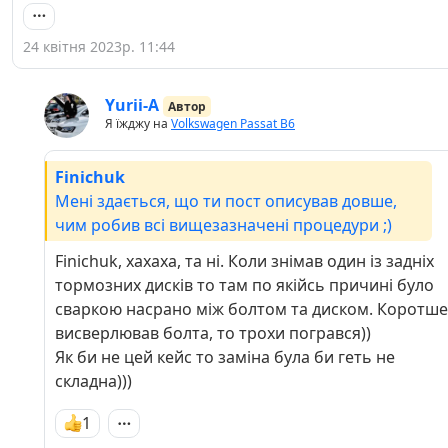
24 квітня 2023р. 11:44
Yurii-A
Автор
Я їжджу на
Volkswagen Passat B6
Finichuk
Мені здається, що ти пост описував довше,
чим робив всі вищезазначені процедури ;)
Finichuk, хахаха, та ні. Коли знімав один із задніх
тормозних дисків то там по якійсь причині було
сваркою насрано між болтом та диском. Коротше
висверлював болта, то трохи погрався))
Як би не цей кейс то заміна була би геть не
складна)))
1