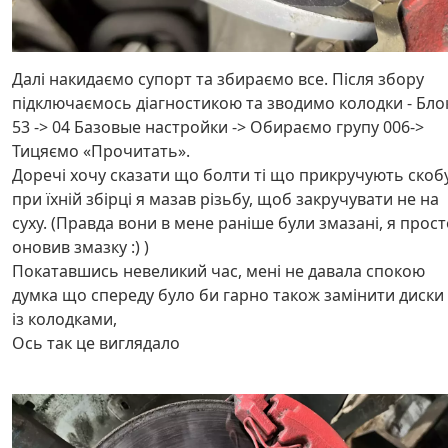
Далі накидаємо супорт та збираємо все. Після збору
підключаємось діагностикою та зводимо колодки - Бло
53 -> 04 Базовые настройки -> Обираємо групу 006->
Тицяємо «Прочитать».
Доречі хочу сказати що болти ті що прикручують скобу
при їхній збірці я мазав різьбу, щоб закручувати не на
суху. (Правда вони в мене раніше були змазані, я прост
оновив змазку :) )
Покатавшись невеликий час, мені не давала спокою
думка що спереду було би гарно також замінити диски
із колодками,
Ось так це виглядало