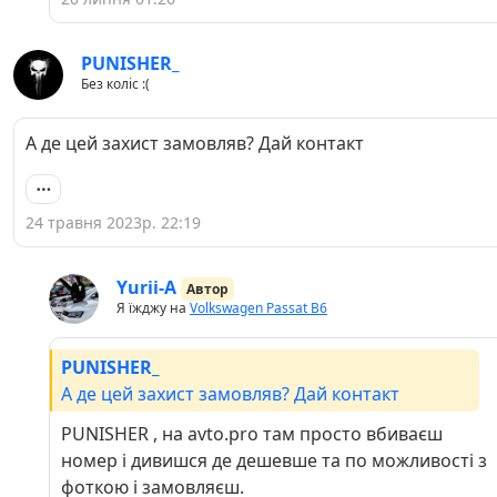
PUNISHER_
Без коліс :(
А де цей захист замовляв? Дай контакт
24 травня 2023р. 22:19
Yurii-A
Автор
Я їжджу на
Volkswagen Passat B6
PUNISHER_
А де цей захист замовляв? Дай контакт
PUNISHER , на avto.pro там просто вбиваєш
номер і дивишся де дешевше та по можливості з
фоткою і замовляєш.