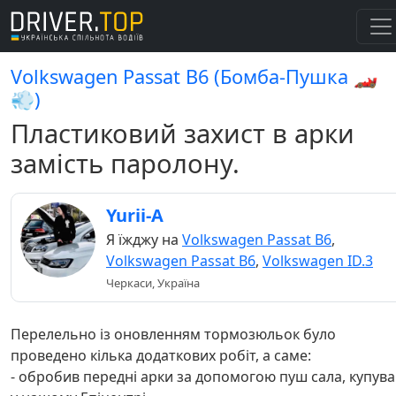
Volkswagen Passat B6 (Бомба-Пушка 🏎️
💨)
Пластиковий захист в арки
замість паролону.
Yurii-A
Я їжджу на
Volkswagen Passat B6
,
Volkswagen Passat B6
,
Volkswagen ID.3
Черкаси, Україна
Перелельно із оновленням тормозюльок було
проведено кілька додаткових робіт, а саме:
- обробив передні арки за допомогою пуш сала, купува