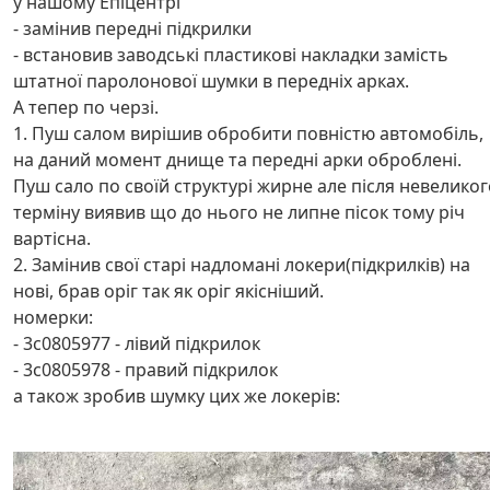
у нашому Епіцентрі
- замінив передні підкрилки
- встановив заводські пластикові накладки замість
штатної паролонової шумки в передніх арках.
А тепер по черзі.
1. Пуш салом вирішив обробити повністю автомобіль,
на даний момент днище та передні арки оброблені.
Пуш сало по своїй структурі жирне але після невеликог
терміну виявив що до нього не липне пісок тому річ
вартісна.
2. Замінив свої старі надломані локери(підкрилків) на
нові, брав оріг так як оріг якісніший.
номерки:
- 3c0805977 - лівий підкрилок
- 3c0805978 - правий підкрилок
а також зробив шумку цих же локерів: