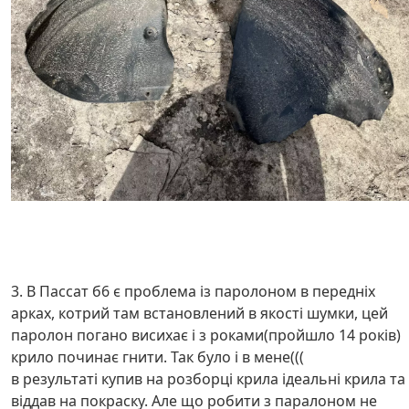
3. В Пассат б6 є проблема із паролоном в передніх
арках, котрий там встановлений в якості шумки, цей
паролон погано висихає і з роками(пройшло 14 років)
крило починає гнити. Так було і в мене(((
в результаті купив на розборці крила ідеальні крила та
віддав на покраску. Але що робити з паралоном не