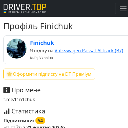
Профіль Finichuk
Finichuk
Я їжджу на
Volkswagen Passat Alltrack (B7)
Київ, Україна
Оформити підписку на DT Преміум
Про мене
t.me/f1n1chuk
Статистика
Підписники:
54
На сайті з
21 жовтня 2022р.