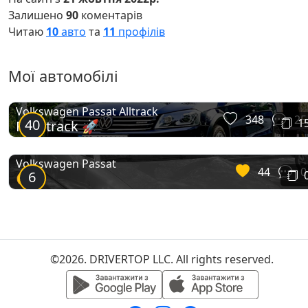
Залишено
90
коментарів
Читаю
10
авто
та
11
профілів
Мої автомобілі
Volkswagen Passat Alltrack
348
25
40
1
R_Alltrack 🚀
Volkswagen Passat
44
0
6
🙂
©2026. DRIVERTOP LLC. All rights reserved.