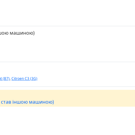
іншою машиною)
t (B7)
,
Citroen C3 (3G)
7 став іншою машиною)