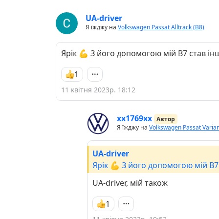
UA-driver
Я їжджу на
Volkswagen Passat Alltrack (B8)
Ярік 💪 З його допомогою мій В7 став 
1
11 квітня 2023р. 18:12
хх1769хх
Автор
Я їжджу на
Volkswagen Passat Varian
UA-driver
Ярік 💪 З його допомогою мій В
UA-driver, мій також
1