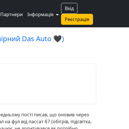
Вхід
Партнери
Інформація
Реєстрація
вірний Das Auto 🖤)
редньому пості писав, що оновив через
 на фул від пассат б7 (обігрів, підсвітка,
працює, не допитувався як потрібно