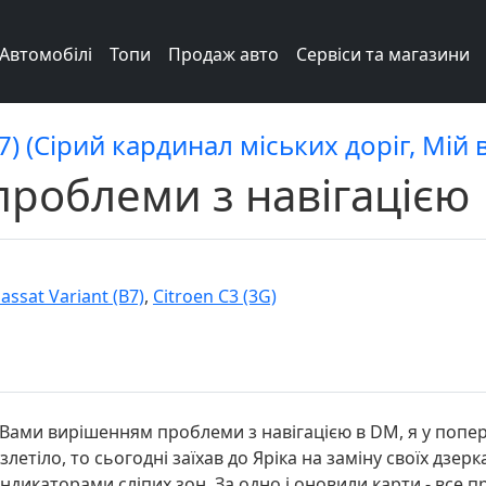
Автомобілі
Топи
Продаж авто
Сервіси та магазини
7) (Сірий кардинал міських доріг, Мій 
проблеми з навігацією
ssat Variant (B7)
,
Citroen C3 (3G)
з Вами вирішенням проблеми з навігацією в DM, я у попе
летіло, то сьогодні заїхав до Яріка на заміну своїх дзеркал
індикаторами сліпих зон. За одно і оновили карти - все 