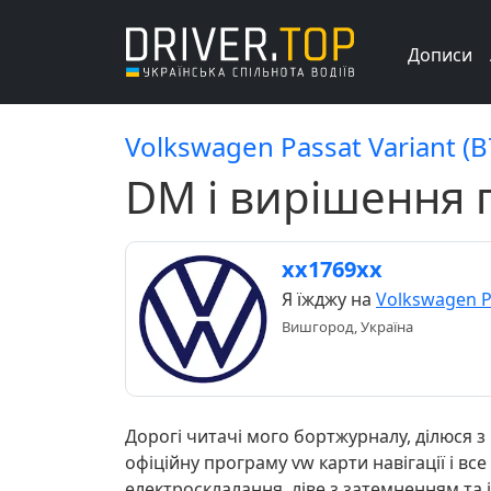
Дописи
Volkswagen Passat Variant (B
DM і вирішення 
хх1769хх
Я їжджу на
Volkswagen Pa
Вишгород, Україна
Дорогі читачі мого бортжурналу, ділюся 
офіційну програму vw карти навігації і все з
електросклалання, ліве з затемненням та 