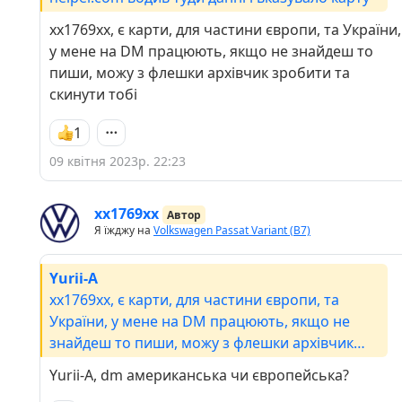
хх1769хх, є карти, для частини європи, та України,
у мене на DM працюють, якщо не знайдеш то
пиши, можу з флешки архівчик зробити та
скинути тобі
1
09 квітня 2023р. 22:23
хх1769хх
Автор
Я їжджу на
Volkswagen Passat Variant (B7)
Yurii-A
хх1769хх, є карти, для частини європи, та
України, у мене на DM працюють, якщо не
знайдеш то пиши, можу з флешки архівчик
зробити та скинути тобі
Yurii-A, dm американська чи європейська?