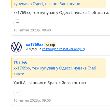
купував в Одесі, все розблоковано.
хх1769хх, теж купував у Одессі, чувака Глеб звати.
10 квітня 2023р. 08:40
хх1769хх
Автор
Я їжджу на
Volkswagen Passat Variant (B7)
Yurii-A
хх1769хх, теж купував у Одессі, чувака Глеб
звати.
Yurii-A, і я внього брав, є його контакт.
10 квітня 2023р. 09:03