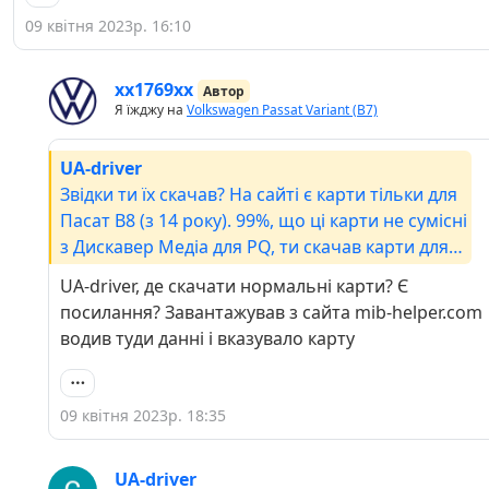
09 квітня 2023р. 16:10
хх1769хх
Автор
Я їжджу на
Volkswagen Passat Variant (B7)
UA-driver
Звідки ти їх скачав? На сайті є карти тільки для
Пасат В8 (з 14 року). 99%, що ці карти не сумісні
з Дискавер Медіа для PQ, ти скачав карти для
MQB.
UA-driver, де скачати нормальні карти? Є
посилання? Завантажував з сайта mib-helper.com
водив туди данні і вказувало карту
09 квітня 2023р. 18:35
UA-driver