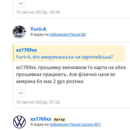
10 квітня 2023р. 06:44
Yurii-A
Я їжджу на
Volkswagen Passat B6
хх1769хх
Yurii-A, dm американська чи європейська?
хх1769хх, прошивку змінювали то карти на обох
прошивках працюють. Але фізично наче як
америка бо має 2 gps роз‘єма
10 квітня 2023р. 07:32
хх1769хх
Автор
Я їжджу на
Volkswagen Passat Variant (B7)