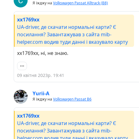
Я їжджу на
Volkswagen Passat Alltrack (B8)
хх1769хх
UA-driver, де скачати нормальні карти? Є
посилання? Завантажував з сайта mib-
helper.com водив туди данні і вказувало карту
хх1769хх, ні, не знаю.
09 квітня 2023р. 19:41
Yurii-A
Я їжджу на
Volkswagen Passat B6
хх1769хх
UA-driver, де скачати нормальні карти? Є
посилання? Завантажував з сайта mib-
helper.com водив туди данні і вказувало карту