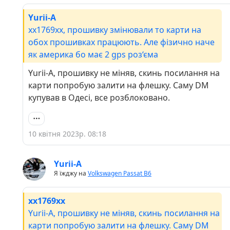
Yurii-A
хх1769хх, прошивку змінювали то карти на
обох прошивках працюють. Але фізично наче
як америка бо має 2 gps роз‘єма
Yurii-A, прошивку не міняв, скинь посилання на
карти попробую залити на флешку. Саму DM
купував в Одесі, все розблоковано.
10 квітня 2023р. 08:18
Yurii-A
Я їжджу на
Volkswagen Passat B6
хх1769хх
Yurii-A, прошивку не міняв, скинь посилання на
карти попробую залити на флешку. Саму DM