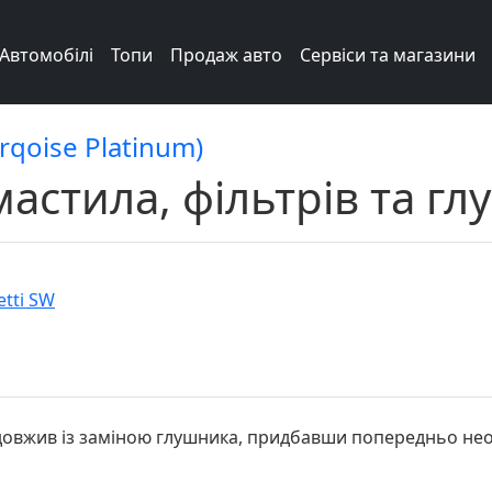
Автомобілі
Топи
Продаж авто
Сервіси та магазини
urqoise Platinum)
мастила, фільтрів та г
etti SW
овжив із заміною глушника, придбавши попередньо необх