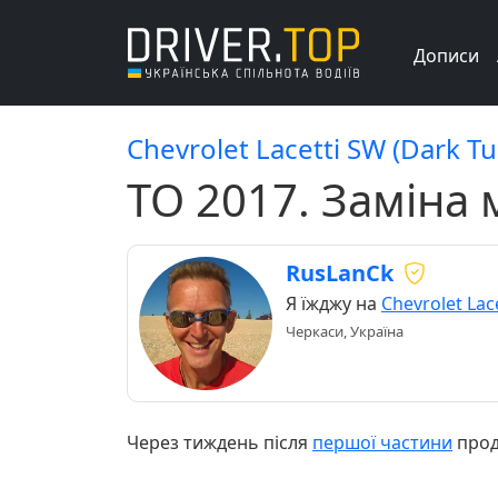
Дописи
Chevrolet Lacetti SW (Dark T
ТО 2017. Заміна 
RusLanCk
Я їжджу на
Chevrolet Lac
Черкаси, Україна
Через тиждень після
першої частини
прод