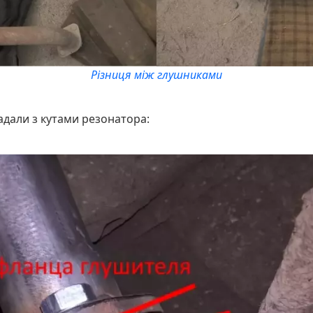
Різниця між глушниками
адали з кутами резонатора: