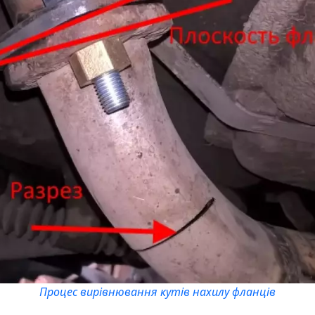
Процес вирівнювання кутів нахилу фланців