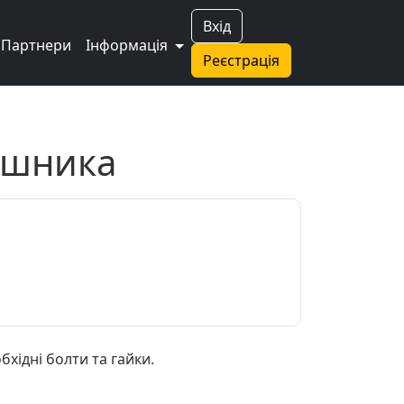
Вхід
Партнери
Інформація
Реєстрація
лушника
ідні болти та гайки.