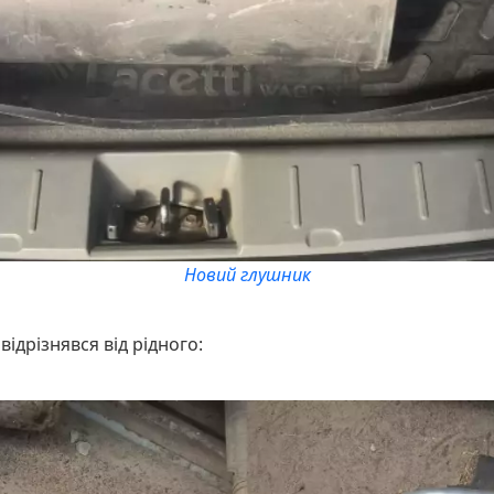
Новий глушник
відрізнявся від рідного: