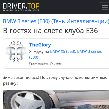
BMW 3 series (E30) (Тень Интеллигенции
В гостях на слете клуба Е36
TheGlory
Я їжджу на
BMW X5 (E53)
,
BMW 3 series
(E30)
Крюківщина, Україна
Зима закончилась! По этому случаю поменял зимнюю
резину :)