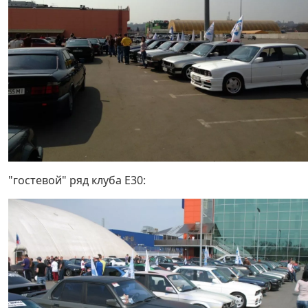
"гостевой" ряд клуба Е30: