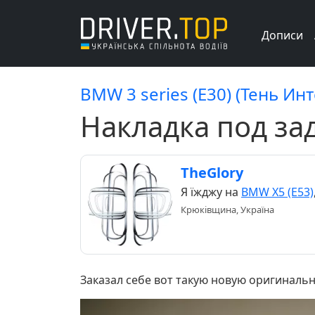
Дописи
BMW 3 series (E30) (Тень Ин
Накладка под за
TheGlory
Я їжджу на
BMW X5 (E53)
Крюківщина, Україна
Заказал себе вот такую новую оригиналь