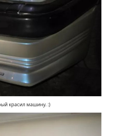
рый красил машину. :)