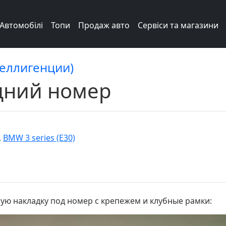
Автомобілі
Топи
Продаж авто
Сервіси та магазини
теллигенции)
дний номер
,
BMW 3 series (E30)
ную накладку под номер с крепежем и клубные рамки: