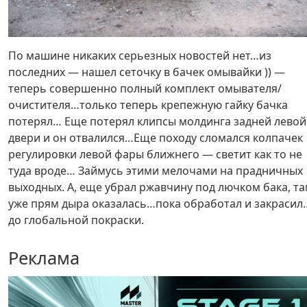
По машине никаких серьезных новостей нет…из
последних — нашел сеточку в бачек омывайки )) —
теперь совершенно полный комплект омывателя/
очистителя…только теперь крепежную гайку бачка
потерял… Еще потерял клипсы молдинга задней левой
двери и он отвалился…Еще походу сломался колпачек
регулировки левой фары ближнего — светит как то не
туда вроде… Займусь этими мелочами на прадничных
выходных. А, еще убрал ржавчину под лючком бака, т
уже прям дыра оказалась…пока обработал и закрасил
до глобальной покраски.
Реклама