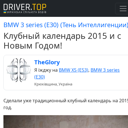
BMW 3 series (E30) (Тень Интеллигенции
Клубный календарь 2015 и с
Новым Годом!
TheGlory
Я їжджу на
BMW X5 (E53)
,
BMW 3 series
(E30)
Крюківщина, Україна
Сделали уже традиционный клубный календарь на 201
год.