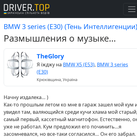
BMW 3 series (E30) (Тень Интеллигенции
Размышления о музыке…
TheGlory
Я їжджу на
BMW X5 (E53)
,
BMW 3 series
(E30)
Крюківщина, Україна
Начну издалека… )
Как-то прошлым летом ко мне в гараж зашел мой кум 
увидел там, валяющийся среди кучи хлама мой старый
самый первый, кассетный магнитофон. Естественно, о
уже не работал. Кум предложил его починить…я
засомневался, но все-таки согласился… Он его забрал.