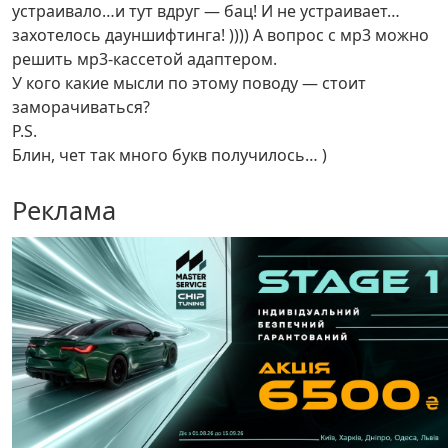
устраивало…и тут вдруг — бац! И не устраивает…
захотелось дауншифтинга! )))) А вопрос с мр3 можно
решить мр3-кассетой адаптером.
У кого какие мысли по этому поводу — стоит
заморачиваться?
P.S.
Блин, чет так много букв получилось… )
Реклама