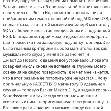
поэтому пару лет назад я решил поменять магнитолу.
Затаившаяся мысль об оригинальной магнитоле снов
напомнила о себе… ) Но, посмотрев цены на них и
прибавив к ним гемор с перепайкой под AUX или USB, 
снова отказался от этой мысли и купил мр3 магнитолу
SONY с более-менее строгим дизайном и с подсветкой
RGB, благодаря которой можно идеально подобрать
цвет подсветки под заводскую подсветку торпеды. Это
было главным критерием выбора магнитолы, так как
музыкального слуха у меня все равно нет )))
…и вот до Нового Года меня все устраивало…пока эта
коварная мысль снова не всплыла из глубины моего
сознания на самую поверхность! )) И чет мне кажется,
что в этот раз мне ее потопить уже не удастся… Хочу
оригинальную КАССЕТНУЮ магнитолу! В идеальном
случае — топовую Becker Mexico. ) Ну, а задние колонк
Soundsystem я и так всегда хотел…можно еще и
усилитель к ним… и оригинальную электроантенну…)
Вот такие размышления о музыке…вроде все в ней