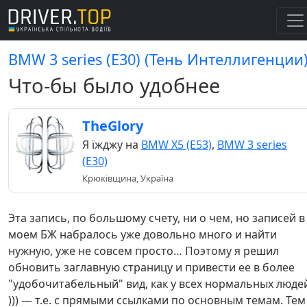
BMW 3 series (E30) (Тень Интеллигенции
Что-бы было удобнее
TheGlory
Я їжджу на
BMW X5 (E53)
,
BMW 3 series
(E30)
Крюківщина, Україна
Эта запись, по большому счету, ни о чем, но записей в
моем БЖ набралось уже довольно много и найти
нужную, уже не совсем просто… Поэтому я решил
обновить заглавную страницу и привести ее в более
"удобочитабельный" вид, как у всех нормальных люде
))) — т.е. с прямыми ссылками по основным темам. Тем