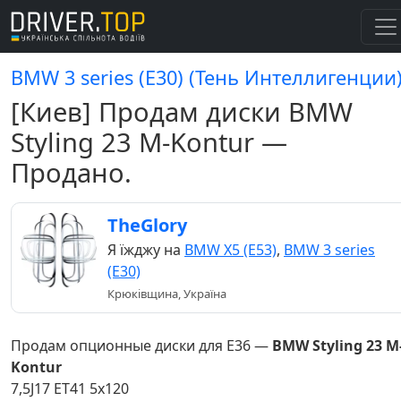
BMW 3 series (E30) (Тень Интеллигенции
[Киев] Продам диски BMW
Styling 23 M-Kontur —
Продано.
TheGlory
Я їжджу на
BMW X5 (E53)
,
BMW 3 series
(E30)
Крюківщина, Україна
Продам опционные диски для Е36 —
BMW Styling 23 M
Kontur
7,5J17 ET41 5x120