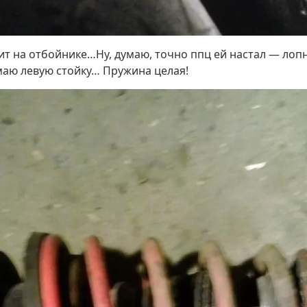
ит на отбойнике…Ну, думаю, точно ппц ей настал — лоп
имаю левую стойку… Пружина целая!