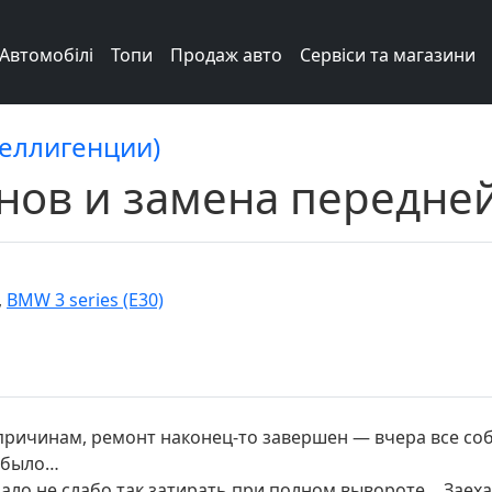
Автомобілі
Топи
Продаж авто
Сервіси та магазини
теллигенции)
нов и замена передне
,
BMW 3 series (E30)
причинам, ремонт наконец-то завершен — вчера все соб
о было…
ачало не слабо так затирать при полном вывороте… За