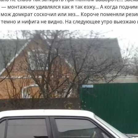
 — монтажник удивлялся как я так езжу… А когда подни
о мож домкрат соскочил или хез… Короче поменяли рези
же темно и нифига не видно. На следующее утро выезжаю 