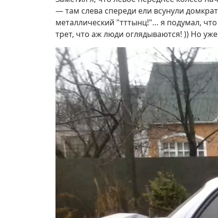
— там слева спереди ели всунули домкрат
металлический "тттынц!"… я подумал, чт
трет, что аж люди оглядываются! )) Но у