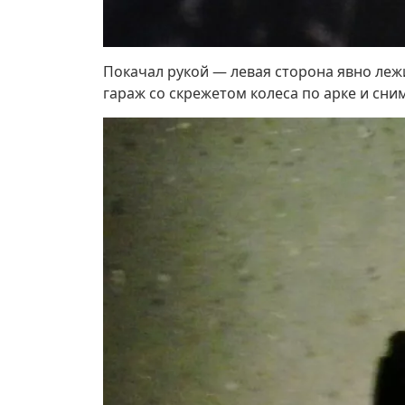
Покачал рукой — левая сторона явно леж
гараж со скрежетом колеса по арке и сн