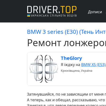
Дописи
BMW 3 series (E30) (Тень Ин
Ремонт лонжеро
TheGlory
Я їжджу на
BMW X5 (E53)
Крюківщина, Україна
Затянувшийся, по не зависящим от меня 
А теперь, как и обещал, рассказываю, чт
Заметил я, что левое переднее колесо н