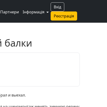
Вхід
Партнери
Інформація
Реєстрація
й балки
рал и выехал.
ехал на шиномонтаж менять зимнюю резину