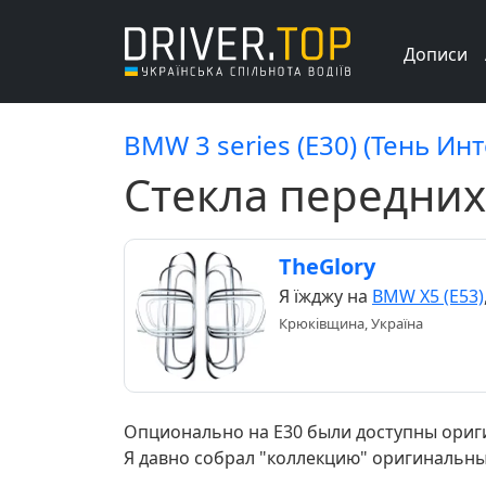
Дописи
BMW 3 series (E30) (Тень Ин
Стекла передних
TheGlory
Я їжджу на
BMW X5 (E53)
Крюківщина, Україна
Опционально на Е30 были доступны ориг
Я давно собрал "коллекцию" оригинальны