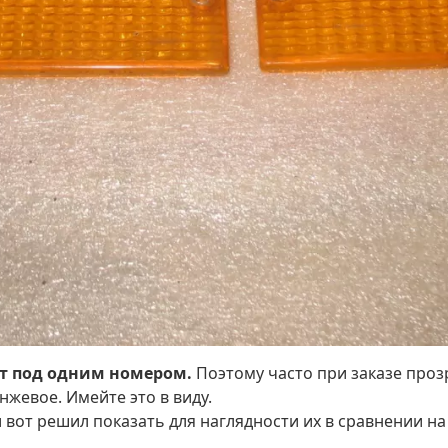
ут под одним номером.
Поэтому часто при заказе проз
жевое. Имейте это в виду.
 и вот решил показать для наглядности их в сравнении н