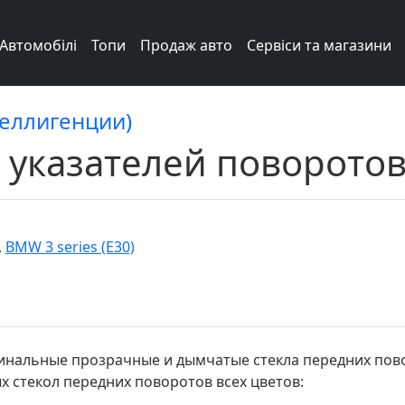
Автомобілі
Топи
Продаж авто
Сервіси та магазини
теллигенции)
 указателей поворото
,
BMW 3 series (E30)
инальные прозрачные и дымчатые стекла передних пов
х стекол передних поворотов всех цветов: