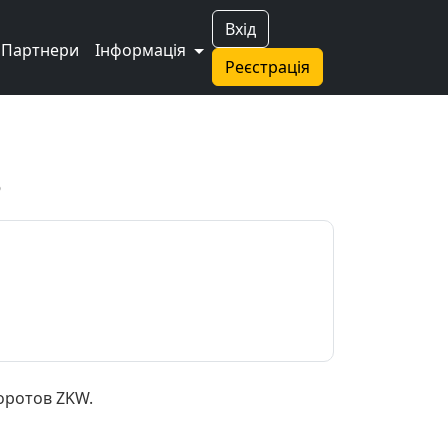
Вхід
Партнери
Інформація
Реєстрація
в
оротов ZKW.