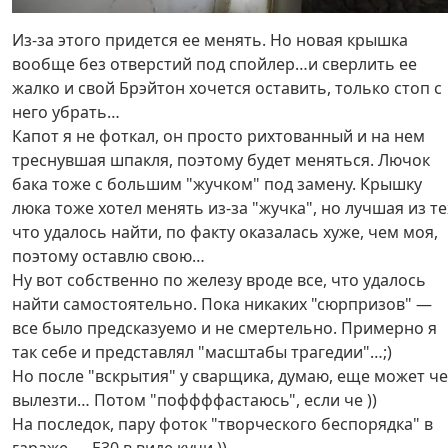
Из-за этого придется ее менять. Но новая крышка
вообще без отверстий под спойлер…и сверлить ее
жалко и свой Брэйтон хочется оставить, только стоп с
него убрать…
Капот я не фоткал, он просто рихтованный и на нем
треснувшая шпакля, поэтому будет меняться. Лючок
бака тоже с большим "жучком" под замену. Крышку
люка тоже хотел менять из-за "жучка", но лучшая из те
что удалось найти, по факту оказалась хуже, чем моя,
поэтому оставлю свою…
Ну вот собственно по железу вроде все, что удалось
найти самостоятельно. Пока никаких "сюрпризов" —
все было предсказуемо и не смертельно. Примерно я
так себе и представлял "масштабы трагедии"…;)
Но после "вскрытия" у сварщика, думаю, еще может че
вылезти… Потом "поффффастаюсь", если че ))
На последок, пару фоток "творческого беспорядка" в