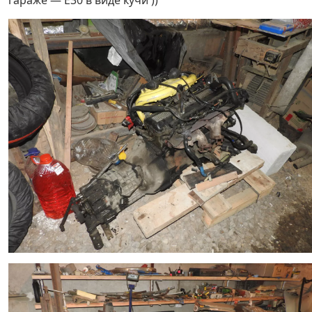
гараже — Е30 в виде кучи ))