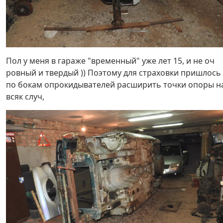
Пол у меня в гараже "временный" уже лет 15, и не оч
ровный и твердый )) Поэтому для страховки пришлось
по бокам опрокидывателей расширить точки опоры н
всяк случ,