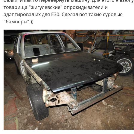
балки, и как то перевернуть машину. Для этого я взял у
товарища "жигулевские" опрокидыватели и
адаптировал их для Е30. Сделал вот такие суровые
"бамперы" ))