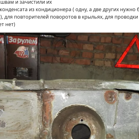
швам и зачистили их
конденсата из кондиционера ( одну, а две других нужно б
ь), для повторителей поворотов в крыльях, для проводки
т нет)