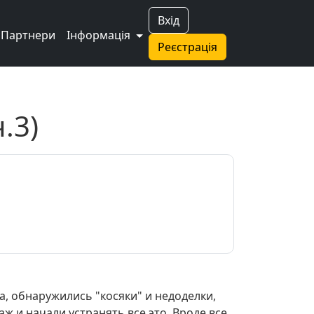
Вхід
Партнери
Інформація
Реєстрація
.3)
а, обнаружились "косяки" и недоделки,
ж и начали устранять все это. Вроде все