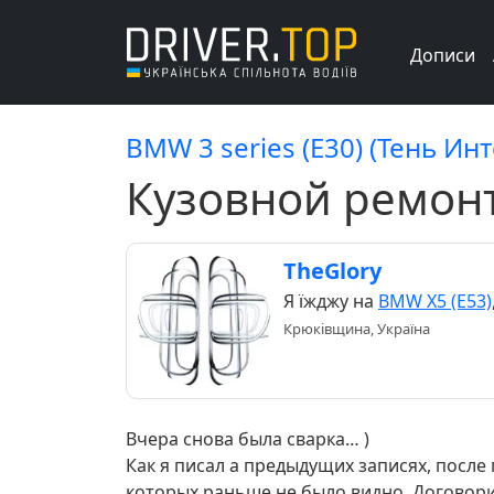
Дописи
BMW 3 series (E30) (Тень Ин
Кузовной ремонт
TheGlory
Я їжджу на
BMW X5 (E53)
Крюківщина, Україна
Вчера снова была сварка… )
Как я писал а предыдущих записях, после
которых раньше не было видно. Договорил