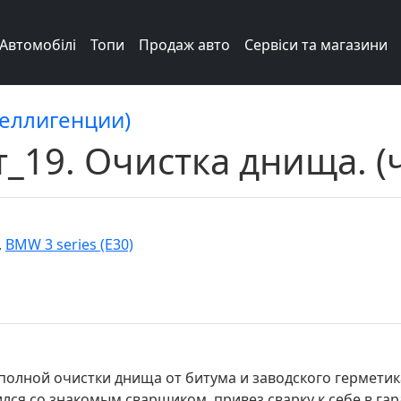
Автомобілі
Топи
Продаж авто
Сервіси та магазини
теллигенции)
_19. Очистка днища. (ч
,
BMW 3 series (E30)
 полной очистки днища от битума и заводского герметик
ся со знакомым сварщиком, привез сварку к себе в гара