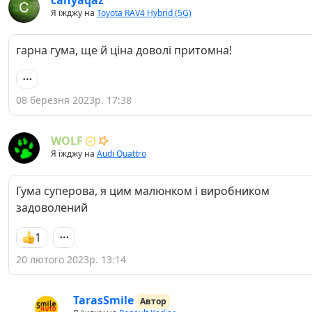
canyaqaz
Я їжджу на
Toyota RAV4 Hybrid (5G)
гарна гума, ще й ціна доволі притомна!
08 березня 2023р. 17:38
WOLF
Я їжджу на
Audi Quattro
Гума суперова, я цим малюнком і виробником
задоволений
1
20 лютого 2023р. 13:14
TarasSmile
Автор