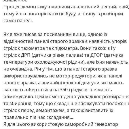
Процес демонтажу з машини аналогічний рестайловій
тому його повторювати не буду, а почну із розборки
самої панелі.
Як я вже писав за посиланням вище, одною із
відмінностей панелі старого зразка є наявність упорів
стрілок тахометра та спідометра. Вони також є і у
стрілок ДРП (датчика рівня палива) та ДТОР (датчика
температури охолоджуючої рідини), але іхня наявність
не очевидна. Річ у тім, що в панелі старого зразка
використовувались не мотор-редуктори, як в панелі
нового зразка, а звичайні крокові двигуни, які мають
здатність обертатися на 360 градусів і не мають
обмежувачів. Цей момент дещо ускладнює розбиранн
та збирання, тому що складніше зафіксувати положен
стрілок перед демонтажем, а також виставити їх
правильно під час складання...
Я для цього використовую саморобний генератор