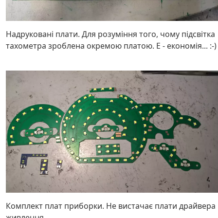
Надруковані плати. Для розуміння того, чому підсвітка
тахометра зроблена окремою платою. Е - економія... :-)
Комплект плат приборки. Не вистачає плати драйвера
живлення.