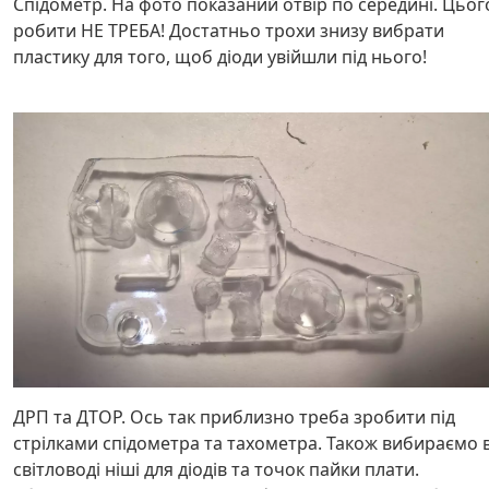
Спідометр. На фото показаний отвір по середині. Цьог
робити НЕ ТРЕБА! Достатньо трохи знизу вибрати
пластику для того, щоб діоди увійшли під нього!
ДРП та ДТОР. Ось так приблизно треба зробити під
стрілками спідометра та тахометра. Також вибираємо 
світловоді ніші для діодів та точок пайки плати.