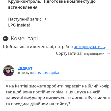
Круїз-контроль. Підготовка комплекту до
встановлення
Наступний запис
LPG inside!
Коментарі
Щоб залишати коментарі, потрібно
авторизуватись
.
Сортувати за
ДідКот
Я їжджу на
Chevrolet Captiva
А на Каптіві зможете зробити пересвіт на білий колір
так щоб вона постійно горіла, а ця штука на якій
нанесені цифри при виключені зажиганія була чорна
та походила дізайном на тойоту?