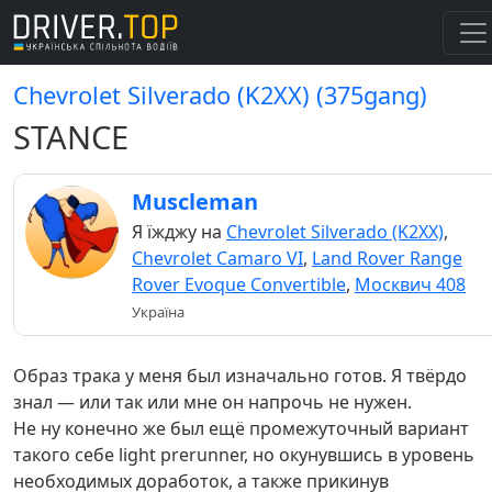
Chevrolet Silverado (K2XX) (375gang)
STANCE
Muscleman
Я їжджу на
Chevrolet Silverado (K2XX)
,
Chevrolet Camaro VI
,
Land Rover Range
Rover Evoque Convertible
,
Москвич 408
Україна
Образ трака у меня был изначально готов. Я твёрдо
знал — или так или мне он напрочь не нужен.
Не ну конечно же был ещё промежуточный вариант
такого себе light prerunner, но окунувшись в уровень
необходимых доработок, а также прикинув