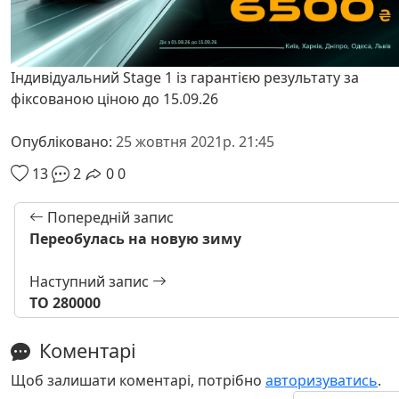
Індивідуальний Stage 1 із гарантією результату за
фіксованою ціною до 15.09.26
Опубліковано:
25 жовтня 2021р. 21:45
13
2
0
0
Попередній запис
Переобулась на новую зиму
Наступний запис
ТО 280000
Коментарі
Щоб залишати коментарі, потрібно
авторизуватись
.