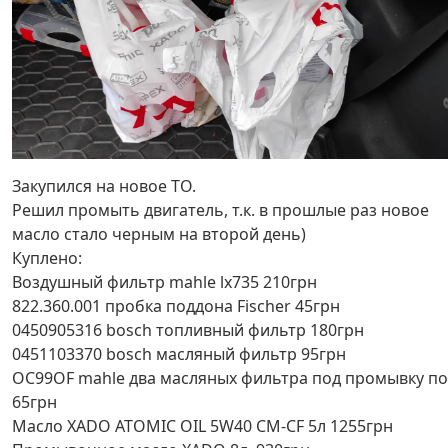
Закупился на новое ТО.
Решил промыть двигатель, т.к. в прошлые раз новое
масло стало черным на второй день)
Куплено:
Воздушный фильтр mahle lx735 210грн
822.360.001 пробка поддона Fischer 45грн
0450905316 bosch топливный фильтр 180грн
0451103370 bosch масляный фильтр 95грн
OC99OF mahle два масляных фильтра под промывку по
65грн
Масло XADO ATOMIC OIL 5W40 CM-CF 5л 1255грн