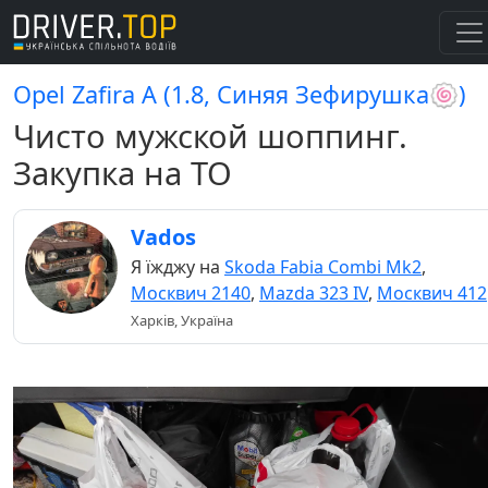
Opel Zafira A (1.8, Синяя Зефирушка🍥)
Чисто мужской шоппинг.
Закупка на ТО
Vados
Я їжджу на
Skoda Fabia Combi Mk2
,
Москвич 2140
,
Mazda 323 IV
,
Москвич 412
Харків, Україна