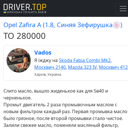
Opel Zafira A (1.8, Синяя Зефирушка🍥)
ТО 280000
Vados
Я їжджу на
Skoda Fabia Combi Mk2
,
Москвич 2140
,
Mazda 323 IV
,
Москвич 412
Харків, Україна
Слито масло, вышло жиденькое как для 5в40 и
черненькое.
Промыт двигатель 2 раза промывочным маслом с
новым фильтром каждый раз. Первая промывка масло
было грязное, после второй промывки стало чистое.
Залили свежее масло, поменяли масляный фильтр,