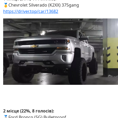
🥇Chevrolet Silverado (K2XX) 375gang
https://driver.top/car/13682
2 місце (22%, 8 голосів):
🥈
Ford Bronco (5G) Bulletproof