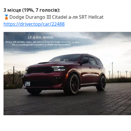
3 місце (19%, 7 голосів):
🥉
Dodge Durango III Citadel a-ля SRT Hellcat
https://driver.top/car/22488