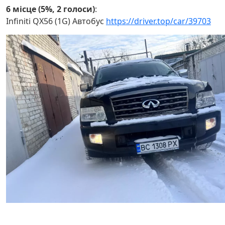
6 місце (5%, 2 голоси)
:
Infiniti QX56 (1G) Автобус
https://driver.top/car/39703