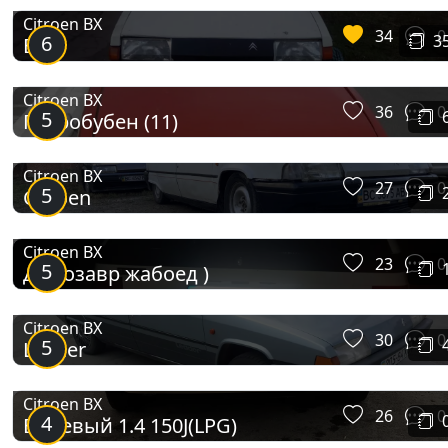
Citroen BX
34
0
6
3
Бэкс
Citroen BX
36
0
5
Гидробубен (11)
Citroen BX
27
0
5
Citroen
Citroen BX
23
0
5
Динозавр жабоед )
Citroen BX
30
0
5
Leader
Citroen BX
26
0
4
Бежевый 1.4 150J(LPG)