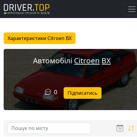
Характеристики Citroen BX
Автомобілі
Citroen
BX
0
Підписатись