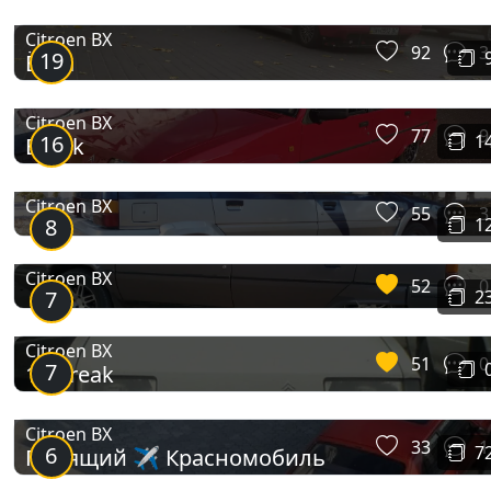
Citroen BX
92
3
19
Ёлка
Citroen BX
77
9
16
1
Break
Citroen BX
55
3
8
1
Citroen BX
52
0
7
2
Citroen BX
51
0
7
16 Break
Citroen BX
33
1
6
7
Парящий ✈ Красномобиль