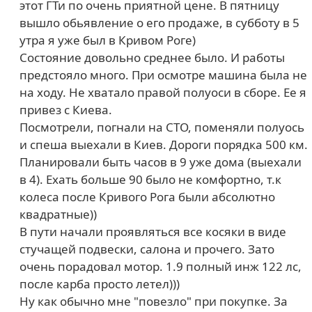
этот ГТи по очень приятной цене. В пятницу
вышло обьявление о его продаже, в субботу в 5
утра я уже был в Кривом Роге)
Состояние довольно среднее было. И работы
предстояло много. При осмотре машина была не
на ходу. Не хватало правой полуоси в сборе. Ее я
привез с Киева.
Посмотрели, погнали на СТО, поменяли полуось
и спеша выехали в Киев. Дороги порядка 500 км.
Планировали быть часов в 9 уже дома (выехали
в 4). Ехать больше 90 было не комфортно, т.к
колеса после Кривого Рога были абсолютно
квадратные))
В пути начали проявляться все косяки в виде
стучащей подвески, салона и прочего. Зато
очень порадовал мотор. 1.9 полный инж 122 лс,
после карба просто летел)))
Ну как обычно мне "повезло" при покупке. За