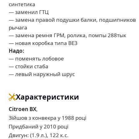
синтетика
— заменил ГТЦ
— замена правой подушки балки, подшипников
рычага
— замена ремня ГРМ, ролика, помпы 288тык
— новая коробка типа ВЕ3
Надо:
— поменять лобовое
— стойки стаба
— левый наружный шрус
Характеристики
Citroen BX
,
Зійшов з конвеєра у 1988 році
Придбаний у 2010 році
Двигун: (1.9 л.), 122 к.с.