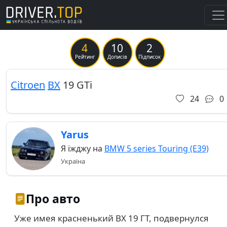
4
10
2
Previous
Ne
Рейтинг
Дописів
Підписок
Citroen
BX
19 GTi
24
0
Yarus
Я їжджу на
BMW 5 series Touring (E39)
Україна
Про авто
Уже имея красненький BX 19 ГТ, подвернулся