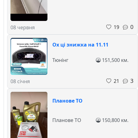
0
19
08 червня
Ох ці знижка на 11.11
Тюнінг
151,500 км.
3
21
08 січня
Планове ТО
Планове ТО
150,800 км.