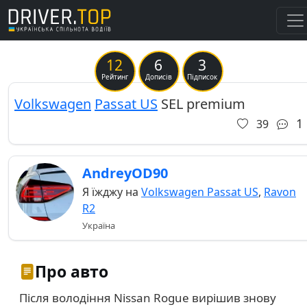
12
6
3
Previous
Ne
Рейтинг
Дописів
Підписок
Volkswagen
Passat US
SEL premium
1
39
AndreyOD90
Я їжджу на
Volkswagen Passat US
,
Ravon
R2
Україна
Про авто
Після володіння Nissan Rogue вирішив знову