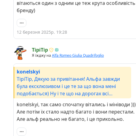
вітаються один з одним це теж крута особливість
дизайном. Круто, хороша брічка! Вітаю!
бренду)
12 березня 2025р. 19:28
TipiTip
Я їжджу на
Alfa Romeo Giulia Quadrifoglio
konelskyi
TipiTip, Дякую за привітання! Альфа завжди
була ексклюзивом і це те за що вона мені
подобається) Ну і те що на дорогах всі
альфісти вітаються один з одним це теж крута
konelskyi, так само спочатку вітались і мініводи )))
особливість бренду)
Але потім їх стало надто багато і вони перестали.
Але альф реально не багато, і це прикольно.