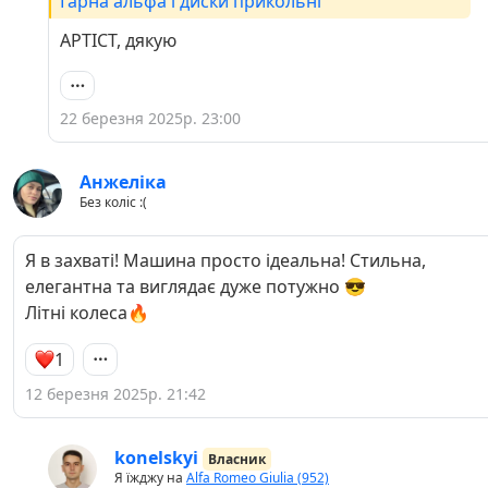
Гарна альфа і диски прикольні
APTICT, дякую
22 березня 2025р. 23:00
Анжеліка
Без коліс :(
Я в захваті! Машина просто ідеальна! Стильна,
елегантна та виглядає дуже потужно 😎
Літні колеса🔥
1
12 березня 2025р. 21:42
konelskyi
Власник
Я їжджу на
Alfa Romeo Giulia (952)