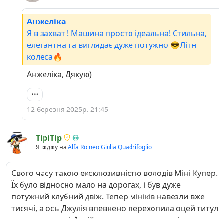
Анжеліка
Я в захваті! Машина просто ідеальна! Стильна,
елегантна та виглядає дуже потужно 😎Літні
колеса🔥
Анжеліка, Дякую)
12 березня 2025р. 21:45
TipiTip
Я їжджу на
Alfa Romeo Giulia Quadrifoglio
Свого часу такою ексклюзивністю володів Міні Купер.
Їх було відносно мало на дорогах, і був дуже
потужний клубний двіж. Тепер мініків навезли вже
тисячі, а ось Джулія впевнено перехопила оцей титул