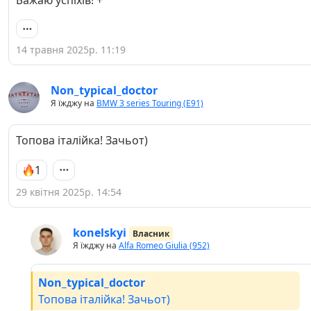
14 травня 2025р. 11:19
Non_typical_doctor
Я їжджу на
BMW 3 series Touring (E91)
Топова італійка! Зачьот)
1
29 квітня 2025р. 14:54
konelskyi
Власник
Я їжджу на
Alfa Romeo Giulia (952)
Non_typical_doctor
Топова італійка! Зачьот)