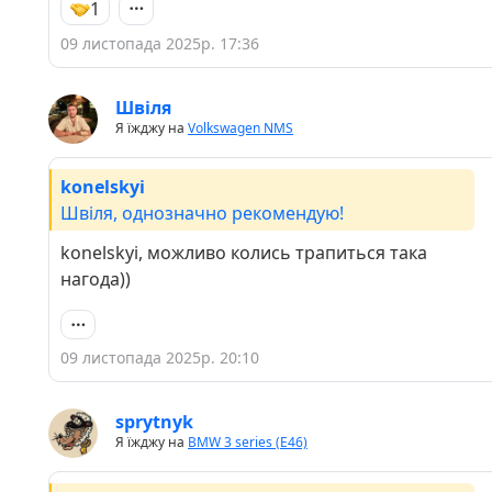
1
09 листопада 2025р. 17:36
Швіля
Я їжджу на
Volkswagen NMS
konelskyi
Швіля, однозначно рекомендую!
konelskyi, можливо колись трапиться така
нагода))
09 листопада 2025р. 20:10
sprytnyk
Я їжджу на
BMW 3 series (E46)