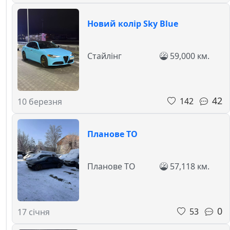
Новий колір Sky Blue
Стайлінг
59,000 км.
42
142
10 березня
Планове ТО
Планове ТО
57,118 км.
0
53
17 січня