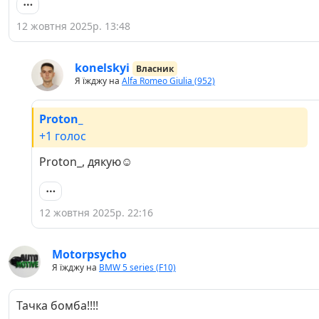
12 жовтня 2025р. 13:48
konelskyi
Власник
Я їжджу на
Alfa Romeo Giulia (952)
Proton_
+1 голос
Proton_, дякую☺️
12 жовтня 2025р. 22:16
Motorpsycho
Я їжджу на
BMW 5 series (F10)
Тачка бомба!!!!