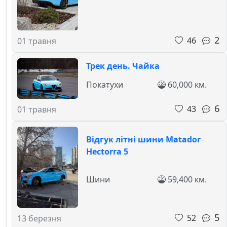
2
46
01 травня
Трек день. Чайка
Покатухи
60,000 км.
6
43
01 травня
Відгук літні шини Matador
Hectorra 5
Шини
59,400 км.
5
52
13 березня