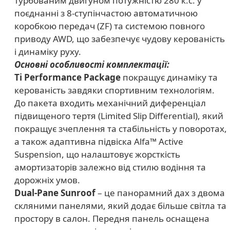
турбованим двигуном потужністю 280 к.с. у
поєднанні з 8-ступінчастою автоматичною
коробкою передач (ZF) та системою повного
приводу AWD, що забезпечує чудову керованість
і динаміку руху.
Основні особливості комплектації:
Ti Performance Package
покращує динаміку та
керованість завдяки спортивним технологіям.
До пакета входить механічний диференціал
підвищеного тертя (Limited Slip Differential), який
покращує зчеплення та стабільність у поворотах,
а також адаптивна підвіска Alfa™ Active
Suspension, що налаштовує жорсткість
амортизаторів залежно від стилю водіння та
дорожніх умов.
Dual-Pane Sunroof
– це панорамний дах з двома
скляними панелями, який додає більше світла та
простору в салон. Передня панель оснащена