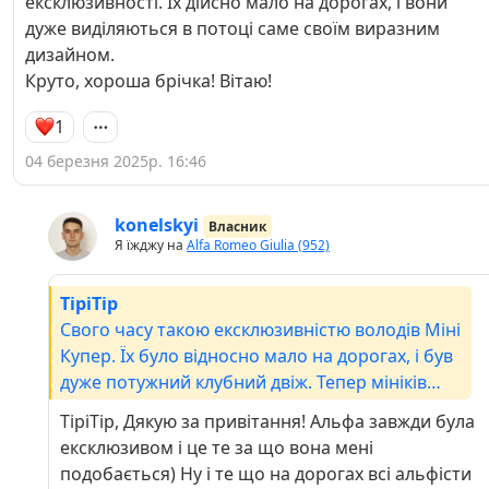
ексклюзивності. Їх дійсно мало на дорогах, і вони
дуже виділяються в потоці саме своїм виразним
дизайном.
Круто, хороша брічка! Вітаю!
1
04 березня 2025р. 16:46
konelskyi
Власник
Я їжджу на
Alfa Romeo Giulia (952)
TipiTip
Свого часу такою ексклюзивністю володів Міні
Купер. Їх було відносно мало на дорогах, і був
дуже потужний клубний двіж. Тепер мініків
навезли вже тисячі, а ось Джулія впевнено
TipiTip, Дякую за привітання! Альфа завжди була
перехопила оцей титул ексклюзивності. Їх
ексклюзивом і це те за що вона мені
дійсно мало на дорогах, і вони дуже
подобається) Ну і те що на дорогах всі альфісти
виділяються в потоці саме своїм виразним