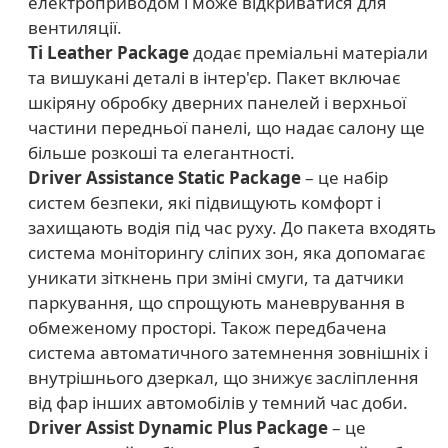
електроприводом і може відкриватися для
вентиляції.
Ti Leather Package
додає преміальні матеріали
та вишукані деталі в інтер'єр. Пакет включає
шкіряну обробку дверних панелей і верхньої
частини передньої панелі, що надає салону ще
більше розкоші та елегантності.
Driver Assistance Static Package
– це набір
систем безпеки, які підвищують комфорт і
захищають водія під час руху. До пакета входять
система моніторингу сліпих зон, яка допомагає
уникати зіткнень при зміні смуги, та датчики
паркування, що спрощують маневрування в
обмеженому просторі. Також передбачена
система автоматичного затемнення зовнішніх і
внутрішнього дзеркал, що знижує засліплення
від фар інших автомобілів у темний час доби.
Driver Assist Dynamic Plus Package
– це