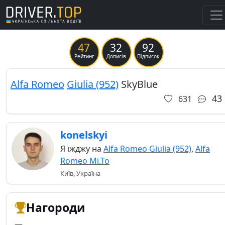
47
32
92
Previous
Ne
Рейтинг
Дописів
Підписок
Alfa Romeo
Giulia (952)
SkyBlue
43
631
konelskyi
Я їжджу на
Alfa Romeo Giulia (952)
,
Alfa
Romeo Mi.To
Київ, Україна
Нагороди