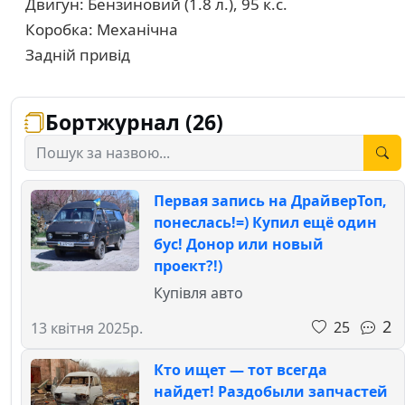
Двигун: Бензиновий (1.8 л.), 95 к.с.
Коробка: Механічна
Задній привід
Бортжурнал (26)
Первая запись на ДрайверТоп,
понеслась!=) Купил ещё один
бус! Донор или новый
проект?!)
Купівля авто
2
25
13 квітня 2025р.
Кто ищет — тот всегда
найдет! Раздобыли запчастей