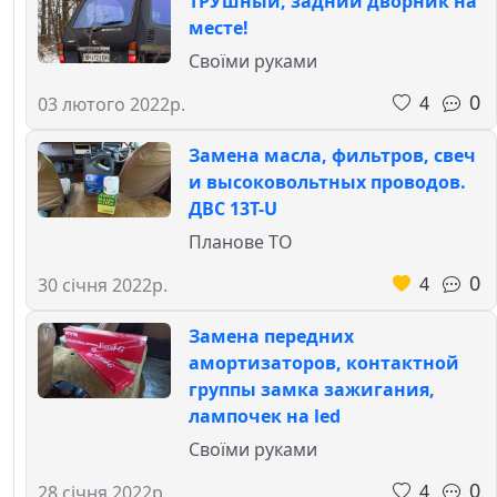
ТРУшный, задний дворник на
месте!
Своїми руками
0
4
03 лютого 2022р.
Замена масла, фильтров, свеч
и высоковольтных проводов.
ДВС 13T-U
Планове ТО
0
4
30 січня 2022р.
Замена передних
амортизаторов, контактной
группы замка зажигания,
лампочек на led
Своїми руками
0
4
28 січня 2022р.