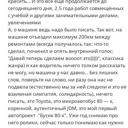
красить… И это всё ещё продолжается до
сегодняшнего дня, 2.5 года работ совмещённых
с учёбой и другими занимательными делами,
увлечениями
А, о машине ведь надо было писать. Так вот, на
машине отъездил максимум 200км между
ремонтами (всегда получалось так: что-то
сделал, починил и опять внутренний голос:
"Давай теперь сделаем воооот это)))))", классика
жанра) и как водитель ничего толком рассказать
не могу, но машина у нас давно… Без лишних
слов, поверьте на слово, ни разу она нас не
подвела (естественно мы за ней следили и это её
взаимная симпатия, солидарность), нечего
писать, это Toyota, это микроавтобус 80 — х,
коренной, аутентичный JDM, это мой первый
автопроект -"Бусик 80-х". Уже год снимаю про
него ролики, сейчас только понимаю как нужно