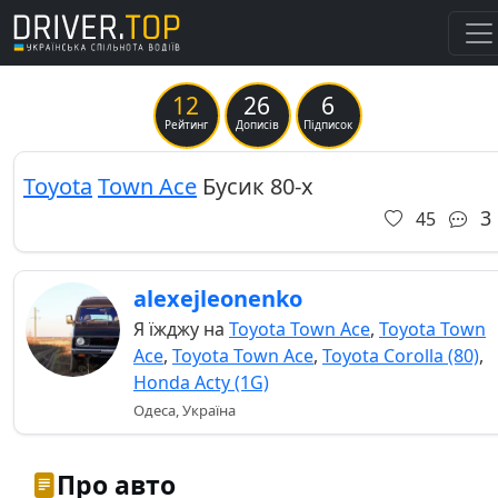
12
26
6
Previous
Ne
Рейтинг
Дописів
Підписок
Toyota
Town Ace
Бусик 80-х
3
45
alexejleonenko
Я їжджу на
Toyota Town Ace
,
Toyota Town
Ace
,
Toyota Town Ace
,
Toyota Corolla (80)
,
Honda Acty (1G)
Одеса, Україна
Про авто