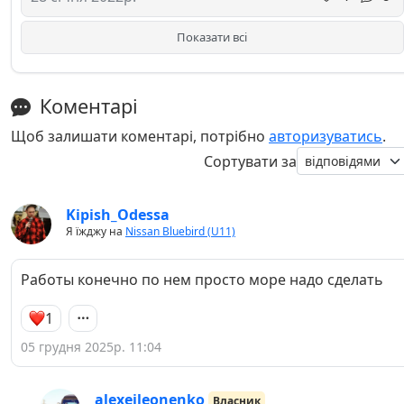
Показати всі
Коментарі
Щоб залишати коментарі, потрібно
авторизуватись
.
Сортувати за
Kipish_Odessa
Я їжджу на
Nissan Bluebird (U11)
Работы конечно по нем просто море надо сделать
1
05 грудня 2025р. 11:04
alexejleonenko
Власник