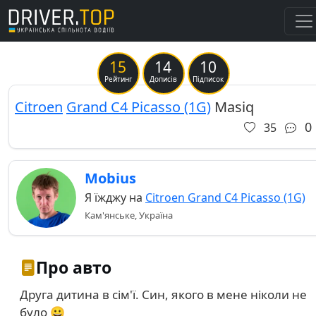
15
14
10
Previous
Ne
Рейтинг
Дописів
Підписок
Citroen
Grand C4 Picasso (1G)
Masiq
0
35
Mobius
Я їжджу на
Citroen Grand C4 Picasso (1G)
Кам'янське, Україна
Про авто
Друга дитина в сім'ї. Син, якого в мене ніколи не
було 😀