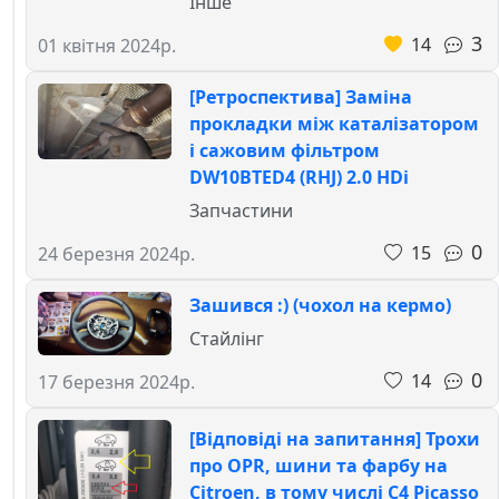
Інше
3
14
01 квітня 2024р.
[Ретроспектива] Заміна
прокладки між каталізатором
і сажовим фільтром
DW10BTED4 (RHJ) 2.0 HDi
Запчастини
0
15
24 березня 2024р.
Зашився :) (чохол на кермо)
Стайлінг
0
14
17 березня 2024р.
[Відповіді на запитання] Трохи
про OPR, шини та фарбу на
Citroen, в тому числі C4 Picasso