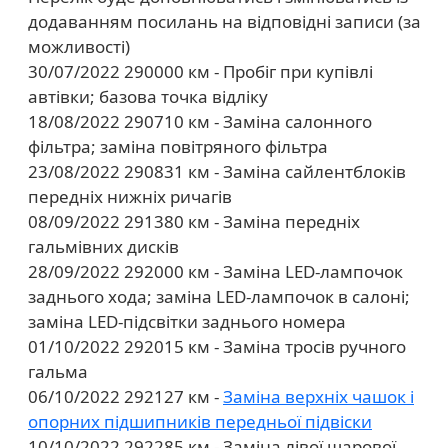
додаванням посилань на відповідні записи (за
можливості)
30/07/2022 290000 км - Пробіг при купівлі
автівки; базова точка відліку
18/08/2022 290710 км - Заміна салонного
фільтра; заміна повітряного фільтра
23/08/2022 290831 км - Заміна сайлентблоків
передніх нижніх ричагів
08/09/2022 291380 км - Заміна передніх
гальмівних дисків
28/09/2022 292000 км - Заміна LED-лампочок
заднього хода; заміна LED-лампочок в салоні;
заміна LED-підсвітки заднього номера
01/10/2022 292015 км - Заміна тросів ручного
гальма
06/10/2022 292127 км -
Заміна верхніх чашок і
опорних підшипників передньої підвіски
10/10/2022 292285 км - Заміна лівої шарової