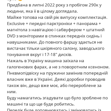
Придбана в липні 2022 року з пробігом 290к у
людини, яка її в цілому доглядала.
Майже топова на свій рік випуску комплектація.
Exclusive + передні парктроніки + панорама +
магнітола з навігацією і сабвуфером + штатний
DVD з моніторами в спинках передніх сидінь і
навушниками. До повного фаршу здається не
вистачає тільки шкіряного салону, заводського
тонування вкруг і 17-18" дисків.
Нажаль в Україну машина заїхала на
галогенових фарах, а не з поворотним ксеноном.
Пнєвмопідвіску на пружини замінив попередній
власник вже в Україні. Деякі доробки проводив
також він, дещо вже моє, або перероблене за
ним.
Буду намагатись згадувати що було зроблене по
машині та що ще буде робитись.
Перелік буде доповнюватись і змінюватись із