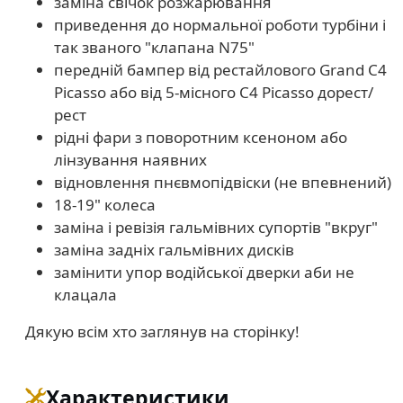
заміна свічок розжарювання
приведення до нормальної роботи турбіни і
так званого "клапана N75"
передній бампер від рестайлового Grand C4
Picasso або від 5-місного C4 Picasso дорест/
рест
рідні фари з поворотним ксеноном або
лінзування наявних
відновлення пнєвмопідвіски (не впевнений)
18-19" колеса
заміна і ревізія гальмівних супортів "вкруг"
заміна задніх гальмівних дисків
замінити упор водійської дверки аби не
клацала
Дякую всім хто заглянув на сторінку!
Характеристики