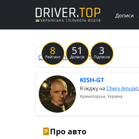
Дописи
Previous
8
51
3
Chery
Amulet
"KVS"
Рейтинг
Дописів
Підписок
KISH-GT
Я їжджу на
Chery Amulet
Краматорськ, Україна
Про авто