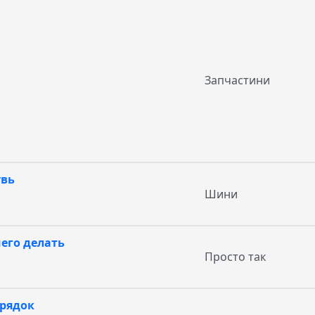
Запчастини
увь
Шини
чего делать
Просто так
орядок