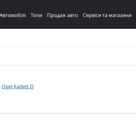
Автомобілі
Топи
Продаж авто
Сервіси та магазини
Next
,
Opel Kadett D