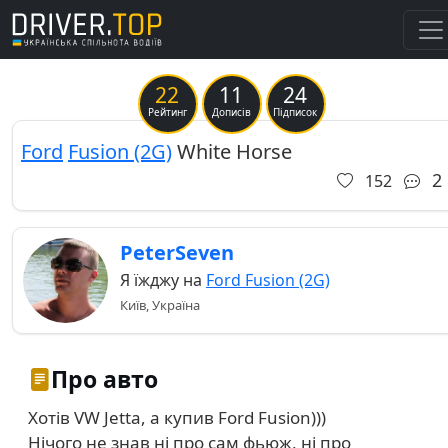
22
11
24
Previous
Ne
Рейтинг
Дописів
Підписок
Ford
Fusion (2G)
White Horse
2
152
PeterSeven
Я їжджу на
Ford Fusion (2G)
Київ, Україна
Про авто
Хотів VW Jetta, а купив Ford Fusion)))
Нічого не знав ні про сам фьюж, ні про