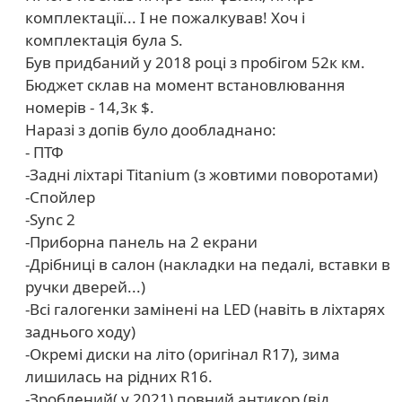
комплектації... І не пожалкував! Хоч і
комплектація була S.
Був придбаний у 2018 році з пробігом 52к км.
Бюджет склав на момент встановлювання
номерів - 14,3к $.
Наразі з допів було дообладнано:
- ПТФ
-Задні ліхтарі Titanium (з жовтими поворотами)
-Спойлер
-Sync 2
-Приборна панель на 2 екрани
-Дрібниці в салон (накладки на педалі, вставки в
ручки дверей...)
-Всі галогенки замінені на LED (навіть в ліхтарях
заднього ходу)
-Окремі диски на літо (оригінал R17), зима
лишилась на рідних R16.
-Зроблений( у 2021) повний антикор (від