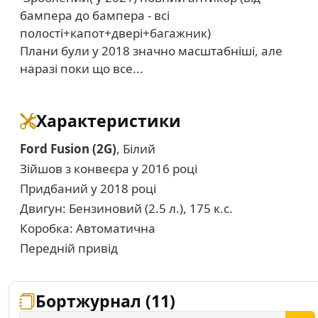
бампера до бампера - всі
полості+капот+двері+багажник)
Плани були у 2018 значно масштабніші, але
наразі поки що все...
Характеристики
Ford Fusion (2G)
, Білий
Зійшов з конвеєра у 2016 році
Придбаний у 2018 році
Двигун: Бензиновий (2.5 л.), 175 к.с.
Коробка: Автоматична
Передній привід
Бортжурнал (11)