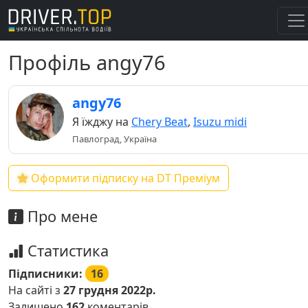
Профіль angy76
angy76
Я їжджу на
Chery Beat
,
Isuzu midi
Павлоград, Україна
Оформити підписку на DT Преміум
Про мене
Статистика
Підписники:
16
На сайті з
27 грудня 2022р.
Залишено
162
коментарів