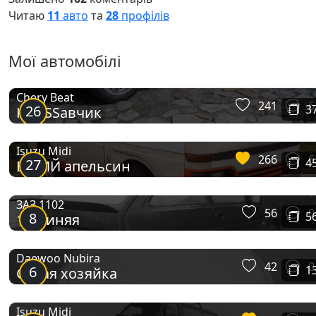
Читаю
11
авто
та
28
профілів
Мої автомобілі
Chery Beat
241
6
26
3
KROSSавчик
Isuzu Midi
266
6
27
4
БІЛИЙ апельсин
ЗАЗ 1102
56
0
8
5
1,2 синяя
Daewoo Nubira
42
0
6
1
Серая хозяйка
Isuzu Midi