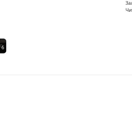
За
Чи
0
6