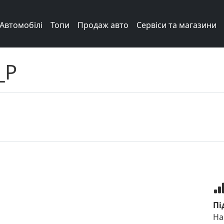
Автомобілі
Топи
Продаж авто
Сервіси та магазини
_Р
Пі
На